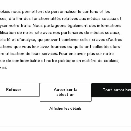
— recevez de
s y préparez, les
okies nous permettent de personnaliser le contenu et les
 amis autour d’un
Inscrivez-vous à notre new
es, d'offrir des fonctionnalités relatives aux médias sociaux et
 de la table, les
promotions géniales que 
yser notre trafic. Nous partageons également des informations
ie de famille.
utilisation de notre site avec nos partenaires de médias sociaux,
ou un dressing,
licité et d'analyse, qui peuvent combiner celles-ci avec d'autres
 fournir de
ations que vous leur avez fournies ou qu'ils ont collectées lors
Prénom
fabriqués avec
re utilisation de leurs services.
Pour en savoir plus sur notre
pour fournir un
que de confidentialité et notre politique en matière de cookies,
ous entrez dans
E-mail
 ic
i.
e votre nouvelle
J'accepte par la présente de
Refuser
Autoriser la
Tout autorise
Facebook concernant la gam
sélection
tout moment en cliquant sur l
Afficher les détails