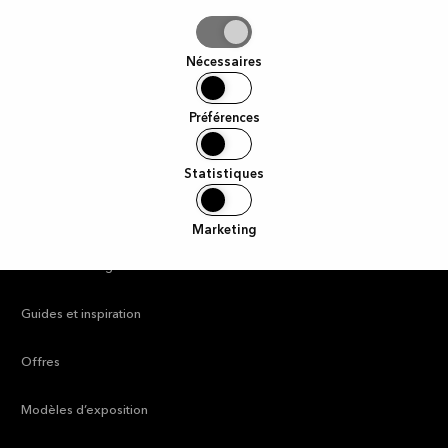
iser
Nécessaires
tion
Préférences
Statistiques
Liens utiles
Marketing
—
Trouver un magasin
—
Guides et inspiration
—
Offres
—
Modèles d’exposition