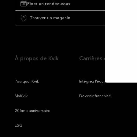
Fixer un rendez-vous
Autor
la
Trouver un magasin
sélec
À propos de Kvik
Carrières chez Kvik
—
Pourquoi Kvik
—
Intégrez l’équipe Kvik
—
MyKvik
—
Devenir franchisé
—
20ème anniversaire
—
ESG