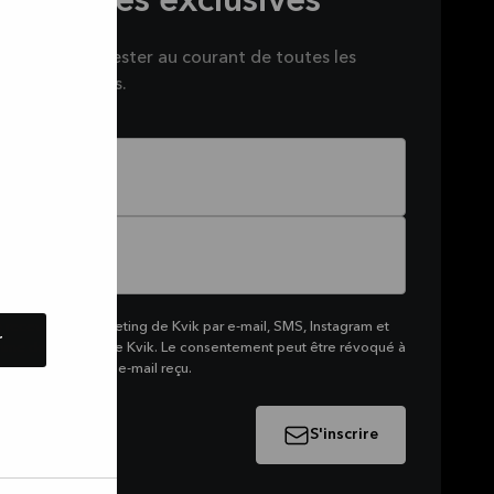
s offres exclusives
sletter pour rester au courant de toutes les
nous préparons.
 recevoir du marketing de Kvik par e-mail, SMS, Instagram et
r
me de produits de Kvik. Le consentement peut être révoqué à
e lien en bas d'un e-mail reçu.
S'inscrire