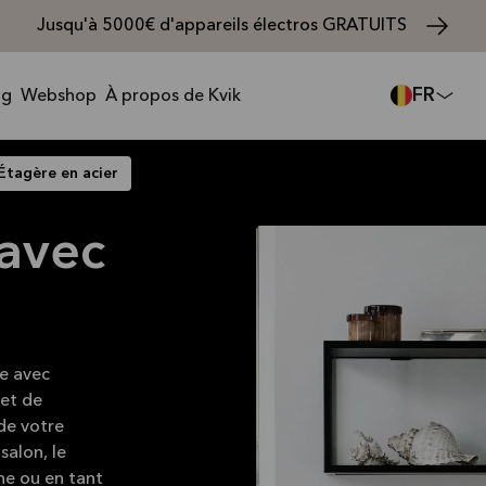
Jusqu'à 5000€ d'appareils électros GRATUITS
FR
ng
Webshop
À propos de Kvik
Étagère en acier
 avec
ée avec
 et de
de votre
salon, le
ne ou en tant