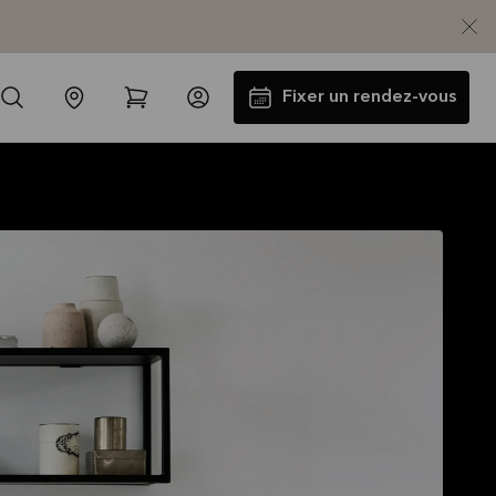
Fixer un rendez-vous
Jusqu'à 5000€ d'appareils
électros GRATUITS*
Lire la suite