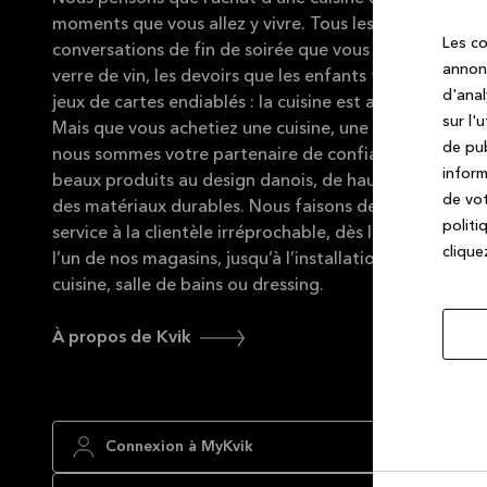
moments que vous allez y vivre. Tous les repas que vou
Les co
conversations de fin de soirée que vous avez avec des
annonc
verre de vin, les devoirs que les enfants font sur le coin
d'anal
jeux de cartes endiablés : la cuisine est au cœur de la v
sur l'
Mais que vous achetiez une cuisine, une salle de bains 
de pub
nous sommes votre partenaire de confiance pour vous
inform
beaux produits au design danois, de haute qualité et 
de vot
des matériaux durables. Nous faisons de notre mieux 
politi
service à la clientèle irréprochable, dès l’instant où v
cliquez
l’un de nos magasins, jusqu’à l’installation complète d
cuisine, salle de bains ou dressing.
À propos de Kvik
Connexion à MyKvik