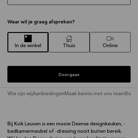
Waar wil je graag afspreken?
In de winkel
Thuis
Online
Doorgaan
Wie zijn wij
Aanbiedingen
Maak kennis met ons team
Busin
Bij Kvik Leuven is een mooie Deense designkeuken, -
badkamermeubel of -dressing nooit buiten bereik.