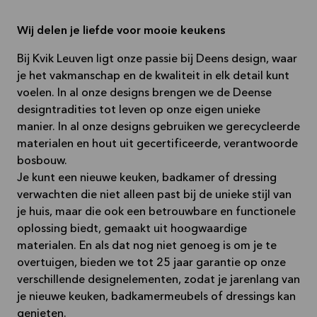
creatieve opl
allereerste schets tot het uiteindelijke
wordt jouw keu
resultaat. Ik kijk er alvast naar uit!
vormgegeven,
Wij delen je liefde voor mooie keukens
om van te gen
Bij Kvik Leuven ligt onze passie bij Deens design, waar
We kijken er a
je het vakmanschap en de kwaliteit in elk detail kunt
voelen. In al onze designs brengen we de Deense
designtradities tot leven op onze eigen unieke
manier. In al onze designs gebruiken we gerecycleerde
materialen en hout uit gecertificeerde, verantwoorde
bosbouw.
Je kunt een nieuwe keuken, badkamer of dressing
verwachten die niet alleen past bij de unieke stijl van
je huis, maar die ook een betrouwbare en functionele
oplossing biedt, gemaakt uit hoogwaardige
materialen. En als dat nog niet genoeg is om je te
overtuigen, bieden we tot 25 jaar garantie op onze
verschillende designelementen, zodat je jarenlang van
je nieuwe keuken, badkamermeubels of dressings kan
genieten.