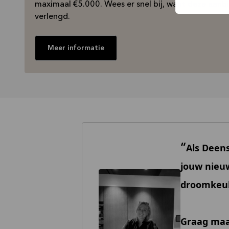
maximaal €5.000. Wees er snel bij, want deze aanbied
verlengd.
Meer informatie
Als Deens
jouw nieu
droomkeuk
Graag maak