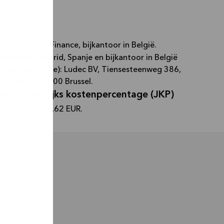
r Consumer Finance, bijkantoor in België.
l Monte, Madrid, Spanje en bijkantoor in België
n nevenfunctie): Ludec BV, Tiensesteenweg 386,
 laan 16 , 1000 Brussel.
en
jaarlijks kostenpercentage (JKP)
is het
 bedrag 11.260,62 EUR.