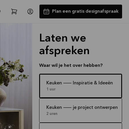
Plan een gratis designafspraak
Laten we
afspreken
Waar wil je het over hebben?
Tot €5000,- GRATIS toestellen*
Keuken -- Inspiratie & Ideeën
1 uur
Bekijk aanbieding
Keuken -- je project ontwerpen
2 uren