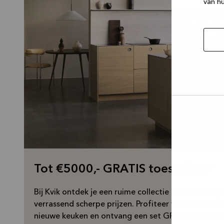
van hu
Selec
toest
Tot €5000,- GRATIS toestellen*
Bij Kvik ontdek je een ruime collectie Deense desi
verrassend scherpe prijzen. Profiteer van een uitzon
nieuwe keuken en ontvang een set GRATIS toestell