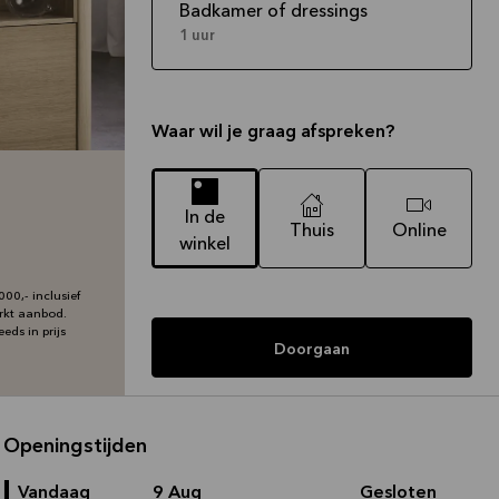
Badkamer of dressings
1 uur
Waar wil je graag afspreken?
In de
Thuis
Online
winkel
00,- inclusief
erkt aanbod.
eds in prijs
Doorgaan
Openingstijden
Vandaag
9 Aug
Gesloten