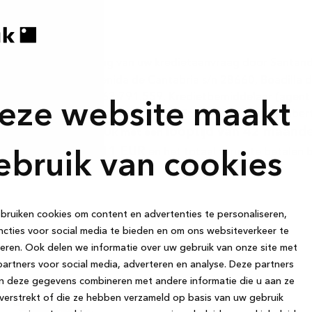
houd van aanvaarding van uw kredietaanvraag door Santande
mer Finance SA Avenida de Cantabria s/n 28660, Boadilla de
 KBO-nummer BE 0763.791.559. Kredietbemiddelaar (agent i
eze website maakt
zichthoudende autoriteit, FOD Economie – Koning Albert II
taling
looptijd van 42 maand
van 10.000 EUR met een
daflossing 268,11 EUR
en het totaal terug te betalen
ebruik van cookies
ruiken cookies om content en advertenties te personaliseren,
cties voor social media te bieden en om ons websiteverkeer te
eren. Ook delen we informatie over uw gebruik van onze site met
artners voor social media, adverteren en analyse. Deze partners
n deze gegevens combineren met andere informatie die u aan ze
verstrekt of die ze hebben verzameld op basis van uw gebruik