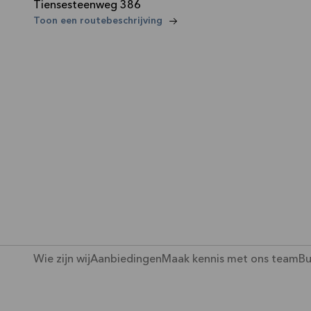
Tiensesteenweg 386
—
Toon een routebeschrijving
Wie zijn wij
Aanbiedingen
Maak kennis met ons team
Bu