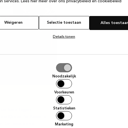
n services.
Lees hier meer over ons privacybeleid en cookiebeleid
Weigeren
Selectie toestaan
Alles toestaa
Details tonen
tie
aan
Noodzakelijk
Voorkeuren
Statistieken
gnkeukens tegen
derlijke actie. Koop je
en ter waarde van
Marketing