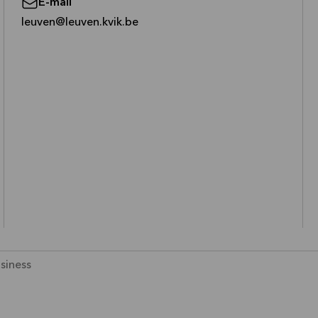
E-mail
—
leuven@leuven.kvik.be
siness