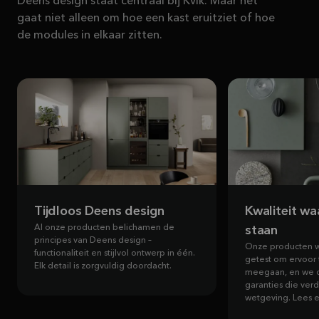
Deens design staat centraal bij Kvik. Maar het
gaat niet alleen om hoe een kast eruitziet of hoe
de modules in elkaar zitten.
Tijdloos Deens design
Kwaliteit wa
Al onze producten belichamen de
staan
principes van Deens design –
Onze producten w
functionaliteit en stijlvol ontwerp in één.
getest om ervoor 
Elk detail is zorgvuldig doordacht.
meegaan, en we o
garanties die ver
wetgeving. Lees er