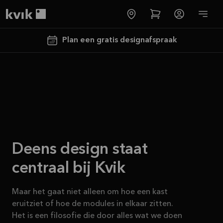
Deens design staat centraal bij Kvik
Kvik logo
Plan een gratis designafspraak
Tot €5000,-
Deens design staat
GRATIS
centraal bij Kvik
toestellen*
Bekijk
Maar het gaat niet alleen om hoe een kast
aanbieding
eruitziet of hoe de modules in elkaar zitten.
Het is een filosofie die door alles wat we doen