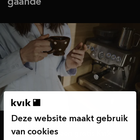
gaande
Deze website maakt gebruik
Schrijf je in voor onze e-mails en
van cookies
maak kans om een gratis Kvik-