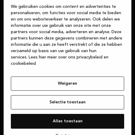
beker te ontvangen.
We gebruiken cookies om content en advertenties te
personaliseren, om functies voor social media te bieden
en om ons websiteverkeer te analyseren. Ook delen we
Voornaam
informatie over uw gebruik van onze site met onze
partners voor social media, adverteren en analyse. Deze
partners kunnen deze gegevens combineren met andere
informatie die u aan ze heeft verstrekt of die ze hebben
E-mail
verzameld op basis van uw gebruik van hun
services.
Lees hier meer over ons privacybeleid en
cookiebeleid
Wat is Deens design voor jou?
Weigeren
Selectie toestaan
Ik wil het laatste nieuws en exclusieve aanbiedingen van
Alles toestaan
Kvik ontvangen, inclusief vroege toegang tot
uitverkopen, aankondigingen van nieuwe producten en