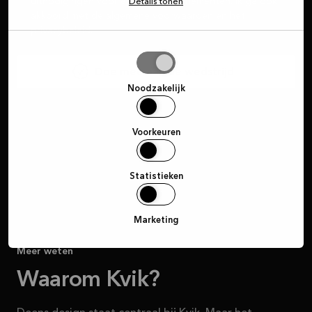
uitnodigingen voor exclusieve evenementen. Ik ga ook
Details tonen
akkoord met de algemene voorwaarden en het
privacybeleid.
Selectie
Doe mee aan de wedstrijd
toestaan
Noodzakelijk
Voorkeuren
Statistieken
Marketing
Meer weten
Waarom Kvik?