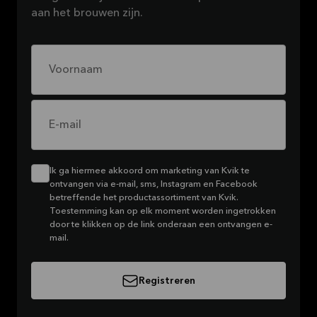
aan het brouwen zijn.
Voornaam
E-mail
Ik ga hiermee akkoord om marketing van Kvik te
ontvangen via e-mail, sms, Instagram en Facebook
betreffende het productassortiment van Kvik.
Toestemming kan op elk moment worden ingetrokken
door te klikken op de link onderaan een ontvangen e-
mail.
Registreren