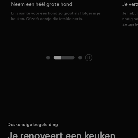
Neem een héél grote hond
Je ver
Er is ruimte voor een hond zo groot als Holger in je
Je hebt
keuken. Of zelfs eentje die iets kleiner is.
nodig he
Ze zijn 
Deskundige begeleiding
Je renoveert een keuken