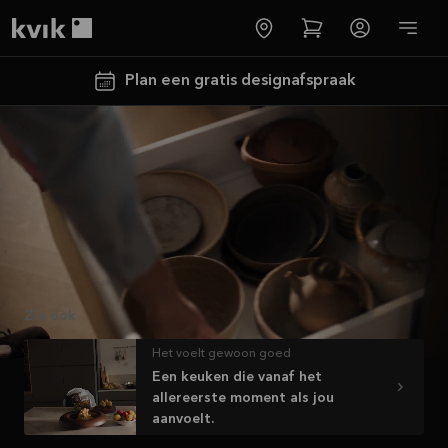
Deens design - Ruimte voor het leven | Kvik
Bekijk de video
Kvik logo
Plan een gratis designafspraak
Meer informatie
Tot €5000,-
GRATIS
Zie ook
toestellen*
Het voelt gewoon goed
Bekijk
Een keuken die vanaf het
aanbieding
allereerste moment als jou
aanvoelt.