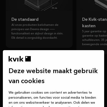
De standaard
De Kvik-stan
Al onze producten belichamen de
kasten
principes van Deens design —
5 jaar garantie op
functionaliteit en stijlvol design in één.
garantie op kaste
Elk detail is zorgvuldig doordacht.
schuifdeuren. 35 j
bewegende onde
Deze website maakt gebruik
van cookies
We gebruiken cookies om content en advertenties te
personaliseren, om functies voor social media te bieden
en om ons websiteverkeer te analyseren. Ook delen we