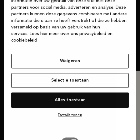
informatie over uw gebruik van onze site met onze
partners voor social media, adverteren en analyse. Deze
Aanbod
partners kunnen deze gegevens combineren met andere
informatie die u aan ze heeft verstrekt of die ze hebben
Ontdek onze ontwerpen
verzameld op basis van uw gebruik van hun
services.
Lees hier meer over ons privacybeleid en
Wij zijn de experts. Maar het is jouw keuken. De
cookiebeleid
keuzes zijn aan jou.
Weigeren
Selectie toestaan
Alles toestaan
Details tonen