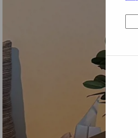
Autori
la
sélect