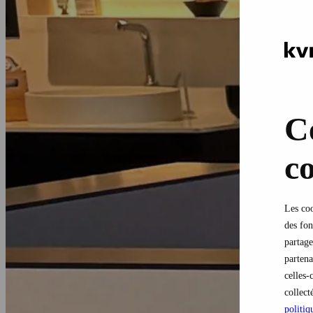
Ce
co
Les coo
des fon
partage
partena
celles-
collect
politiq