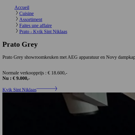
Accueil
Cuisine
Assortiment
Faites une affaire
Prato - Kvik Sint Niklaas
Prato Grey
Prato Grey showroomkeuken met AEG apparatuur en Novy dampka
Normale verkoopprijs : € 18.600,-
Nu : € 9.000,-
Kvik Sint Niklaas