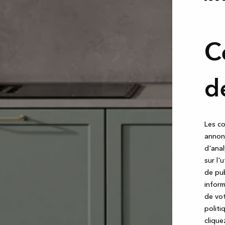
C
d
Les co
annonc
d'anal
sur l'
de pub
inform
de vot
politi
cliquez