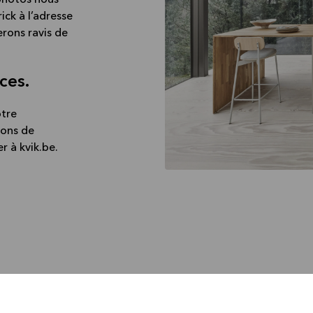
 photos nous
rick
à l’adresse
erons ravis de
ces.
otre
dons de
 à kvik.be.
Comm