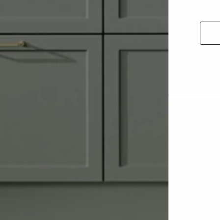
Autor
la
sélec