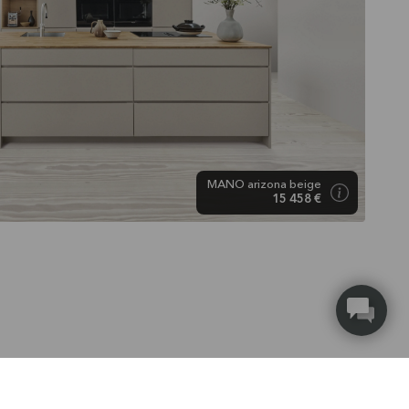
MANO arizona beige
15 458 €
ent utiliser