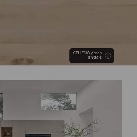
CELLENO green
3 904 €