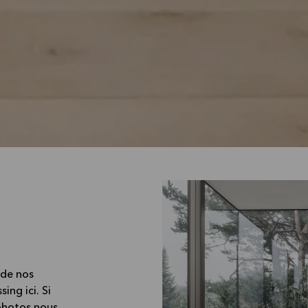
 de nos
ing ici. Si