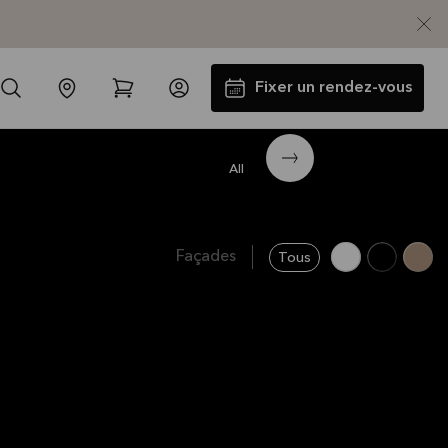
Fixer un rendez-vous
All
V19
Façades
Tous
Jusqu'à 5000€ d'appareils
électros GRATUITS*
Lire la suite