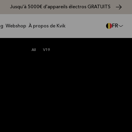
Jusqu'à 5000€ d'appareils électros GRATUITS
FR
ng
Webshop
À propos de Kvik
V19 white
4 062 €
All
V19
V19
Façades
Tous
Tous