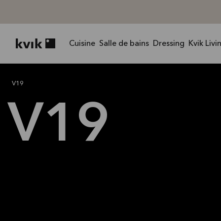
Cuisine
Salle de bains
Dressing
Kvik Livi
Kvik logo
V19
V19