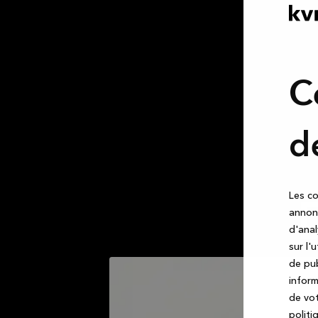
C
d
Les co
annonc
d'anal
sur l'
de pub
inform
de vot
politi