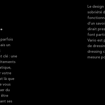
Le design 
sobriété d
fonctionna
.
d’un savo
dirait pr
font parti
 parfois
Vario est 
mais un
de dressi
t
dressing 
t clé : une
mesure po
vêtements
atique,
r votre
st là que
ue vous
sser du
 être
ant ses