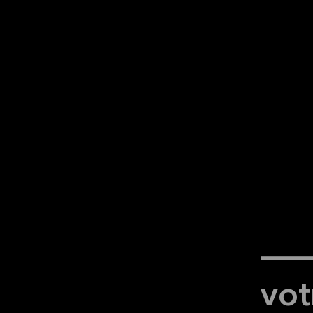
--
vot