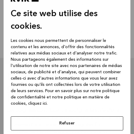
Plus les frais d'expédition
Ce site web utilise des
Disponible en 3 tailles
cookies.
Vous avez vu 24 de 174 produits
Les cookies nous permettent de personnaliser le
Charger plus de produits
contenu et les annonces, d'offrir des fonctionnalités
relatives aux médias sociaux et d'analyser notre trafic.
Nous partageons également des informations sur
l'utilisation de notre site avec nos partenaires de médias
sociaux, de publicité et d'analyse, qui peuvent combiner
Découvrez toute notre
celles-ci avec d'autres informations que vous leur avez
fournies ou qu'ils ont collectées lors de votre utilisation
gamme de poignées pour
de leurs services.
Pour en savoir plus sur notre politique
la cuisine
de confidentialité et notre politique en matière de
cookies, cliquez ic
i.
Les poignées contribuent à souligner le style d'une
pièce, qu'il s'agisse d'une cuisine, d'une salle de bains
Refuser
ou même d'une penderie. Les poignées font
naturellement la différence pour l'expression