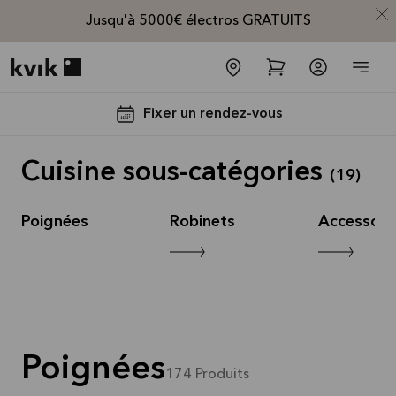
Jusqu'à 5000€ électros GRATUITS
Kvik logo
Fixer un rendez-vous
Cuisine sous-catégories
(
19
)
Poignées
Robinets
Accessoir
Jusqu'à
5000€
d'appareils
électros
Poignées
GRATUITS*
174
Produits