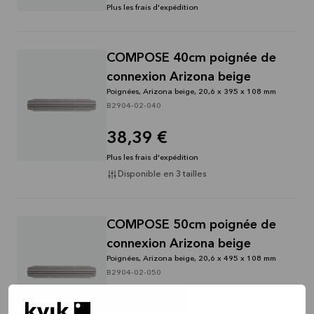
Plus les frais d'expédition
COMPOSE 40cm poignée de
connexion Arizona beige
Poignées, Arizona beige, 20,6 x 395 x 108 mm
B2904-02-040
38,39 €
Plus les frais d'expédition
Disponible en 3 tailles
COMPOSE 50cm poignée de
connexion Arizona beige
Poignées, Arizona beige, 20,6 x 495 x 108 mm
B2904-02-050
42,65 €