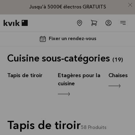
Jusqu'à 5000€ électros GRATUITS
Kvik logo
Fixer un rendez-vous
Cuisine sous-catégories
(
19
)
ne
Tapis de tiroir
Etagères pour la
Chaises de
cuisine
Jusqu'à
5000€
d'appareils
électros
Tapis de tiroir
GRATUITS*
58
Produits