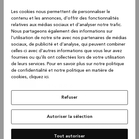
Tapis de tiroir, Anthracite, 0,9 x 382 x 426 mm
ID13045-050
Les cookies nous permettent de personnaliser le
contenu et les annonces, d'offrir des fonctionnalités
12,05 €
relatives aux médias sociaux et d'analyser notre trafic.
Plus les frais d'expédition
Nous partageons également des informations sur
l'utilisation de notre site avec nos partenaires de médias
Disponible en 8 tailles
sociaux, de publicité et d'analyse, qui peuvent combiner
celles-ci avec d'autres informations que vous leur avez
fournies ou qu'ils ont collectées lors de votre utilisation
Tapis de tiroir SPLIT 60 x 45cm
de leurs services.
Pour en savoir plus sur notre politique
Tapis de tiroir, Anthracite, 0,9 x 482 x 426 mm
de confidentialité et notre politique en matière de
ID13045-060
cookies, cliquez ic
i.
15,88 €
Plus les frais d'expédition
Refuser
Disponible en 8 tailles
Autoriser la sélection
Tapis de tiroir SPLIT 80 x 45cm
Tapis de tiroir, Anthracite, 0,9 x 682 x 426 mm
Tout autoriser
ID13045-080