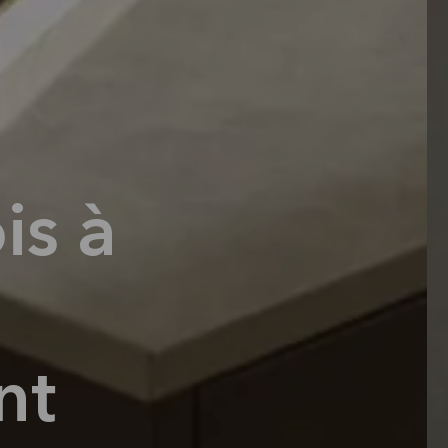
is à
nt