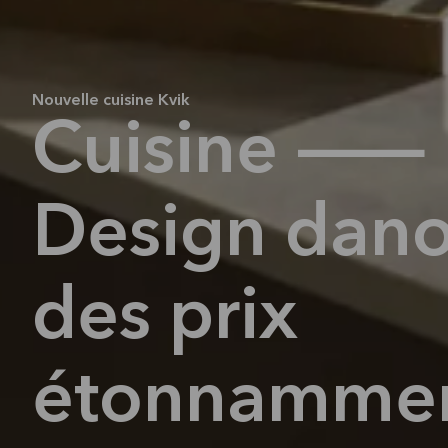
Nouvelle cuisine Kvik
Cuisine —
Design dano
des prix
étonnamme