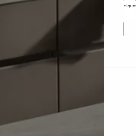
cliquez
Autor
la
sélec