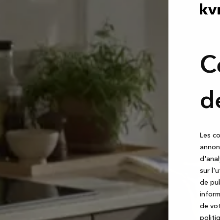
C
d
Les co
annonc
d'anal
sur l'
de pub
inform
de vot
politi