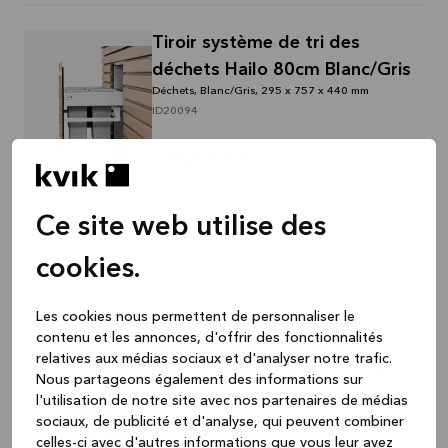
Tiroir système de tri des
déchets Hailo 80cm Blanc/Gris
Déchets, Blanc/Gris, 295 x 757 x 440 mm
ID20094
596,17 €
Plus les frais d'expédition
Disponible en 2 tailles
Ce site web utilise des
Disponible en plusieurs couleurs
cookies.
Les cookies nous permettent de personnaliser le
contenu et les annonces, d'offrir des fonctionnalités
Tiroir système de tri des
relatives aux médias sociaux et d'analyser notre trafic.
déchets Hailo 60cm Blanc/Gris
Nous partageons également des informations sur
Déchets, Blanc/Gris, 295 x 436 x 440 mm
l'utilisation de notre site avec nos partenaires de médias
ID20077
sociaux, de publicité et d'analyse, qui peuvent combiner
celles-ci avec d'autres informations que vous leur avez