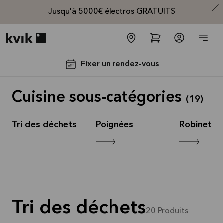
Jusqu'à 5000€ électros GRATUITS
Kvik logo
Fixer un rendez-vous
Cuisine sous-catégories
(
19
)
rs
Tri des déchets
Poignées
Robinets
Jusqu'à
5000€
d'appareils
électros
Tri des déchets
GRATUITS*
20
Produits