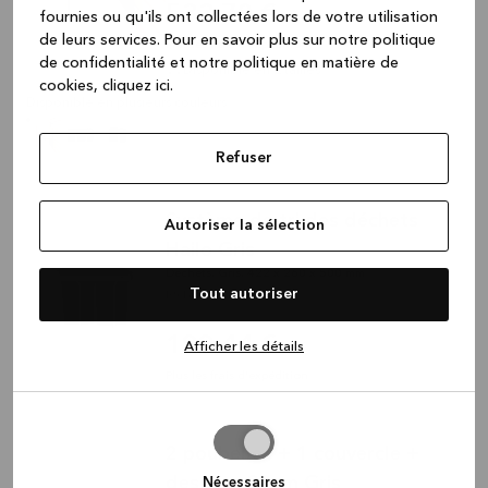
533,70 €
fournies ou qu'ils ont collectées lors de votre utilisation
de leurs services.
Pour en savoir plus sur notre politique
Plus les frais d'expédition
de confidentialité et notre politique en matière de
Disponible en 2 tailles
cookies, cliquez ic
i.
Disponible en plusieurs couleurs
Refuser
Système de tri des déchets
Autoriser la sélection
Hailo Gris
Déchets, Gris, 422 x 260 x 500 mm
Tout autoriser
B9169
199,44 €
Afficher les détails
Plus les frais d'expédition
Autoriser
2 poubelles + 1 couvercle +
la
dessous 30cm Gris
sélection
Nécessaires