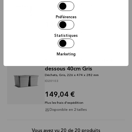
Déchets, Gris, 226 x 474 x 190 mm
ID20102
Préférences
133,70 €
Plus les frais d'expédition
Statistiques
Disponible en 2 tailles
Marketing
2 poubelles + 1 couvercle +
dessous 40cm Gris
Déchets, Gris, 226 x 474 x 282 mm
ID20103
149,04 €
Plus les frais d'expédition
Disponible en 2 tailles
Vous avez vu 20 de 20 produits