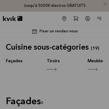
Jusqu'à 5000€ électros GRATUITS
Kvik logo
Fixer un rendez-vous
Cuisine sous-catégories
(
19
)
Façades
Tiroirs
Meubles d
Jusqu'à
5000€
d'appareils
électros
Façades
GRATUITS*
0