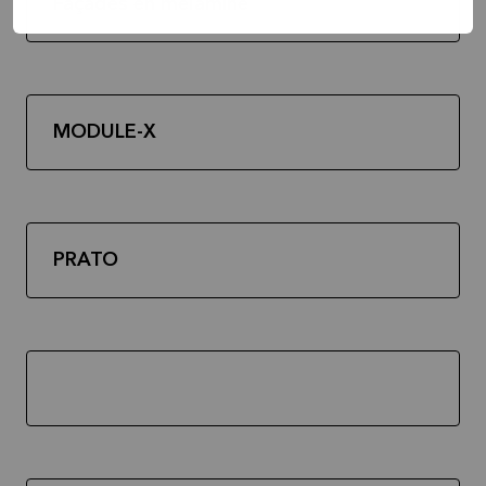
Façades en mélamine
MODULE-X
PRATO