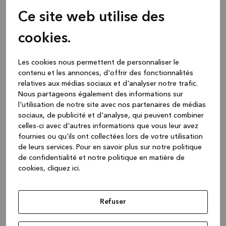
y regardant de plus près, vous remarquerez
Ce site web utilise des
directement la différence entre une façade Kvik et
cookies.
une autre façade. Après tout, tout le monde sait que
les façades doivent pouvoir résister à beaucoup
d’épreuves. C’est pourquoi toutes nos façades,
Les cookies nous permettent de personnaliser le
qu’elles soient simples, sans poignée ou intégrées,
contenu et les annonces, d'offrir des fonctionnalités
relatives aux médias sociaux et d'analyser notre trafic.
sont fabriquées dans des matériaux résistants et de
Nous partageons également des informations sur
très bonne qualité.
l'utilisation de notre site avec nos partenaires de médias
sociaux, de publicité et d'analyse, qui peuvent combiner
Croyez-nous, sur le long terme, vous en serez ravi.
celles-ci avec d'autres informations que vous leur avez
fournies ou qu'ils ont collectées lors de votre utilisation
de leurs services.
Pour en savoir plus sur notre politique
MANO
de confidentialité et notre politique en matière de
cookies, cliquez ic
i.
Refuser
CIMA