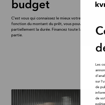
budget
C'est vous qui connaissez le mieux votre budget mens
fonction du montant du prêt, vous pouvez également
C
partiellement la durée. Financez toute la cuisine ou 
partie.
d
Les co
annonc
d'anal
sur l'
de pub
inform
de vot
politi