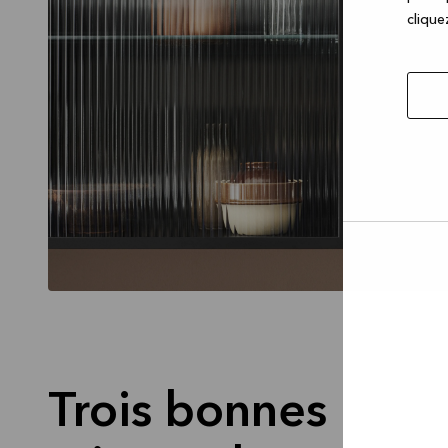
cliquez
Autor
la
sélec
Trois bonnes