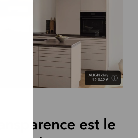
ALIGN clay
12 042 €
ransparence est le