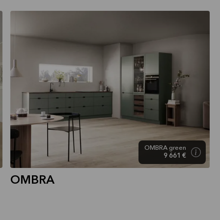
OMBRA green
9 661 €
OMBRA