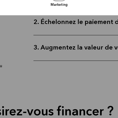
Marketing
2. Échelonnez le paiement 
3. Augmentez la valeur de 
du
irez-vous financer ?