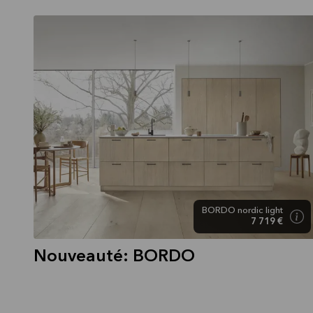
BORDO nordic light
7 719 €
Nouveauté: BORDO