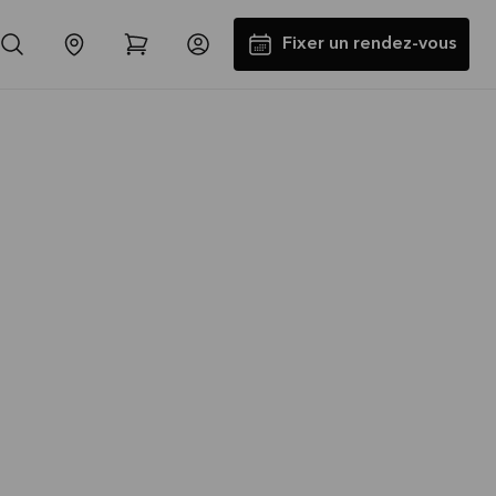
Fixer un rendez-vous
Jusqu'à 5000€ d'appareils
électros GRATUITS*
Lire la suite