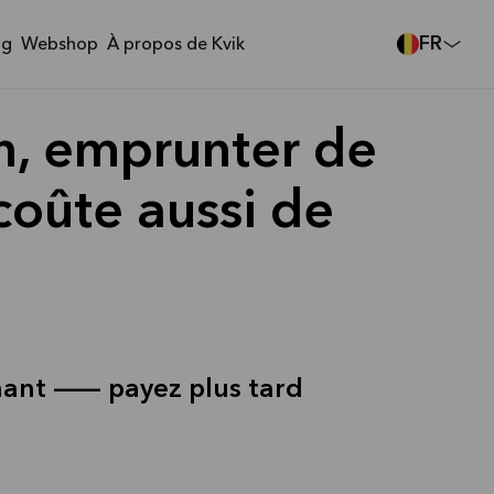
FR
ng
Webshop
À propos de Kvik
n, emprunter de
 coûte aussi de
nant — payez plus tard