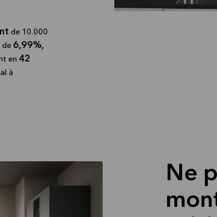
nt
de 10.000
6,99%,
 de
42
nt en
al à
Ne p
mont