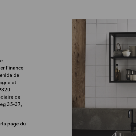
ve
er Finance
venida de
pagne et
 9820
diaire de
weg 35-37,
urla page du