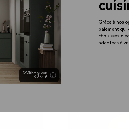
cuis
Grâce à nos o
paiement qui 
choisissez d’é
adaptées à vo
OMBRA green
9 661 €
tre