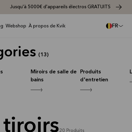
Jusqu'à 5000€ d'appareils électros GRATUITS
FR
ng
Webshop
À propos de Kvik
gories
(
13
)
ts
Miroirs de salle de
Produits
bains
d'entretien
tiroirs
20
Produits