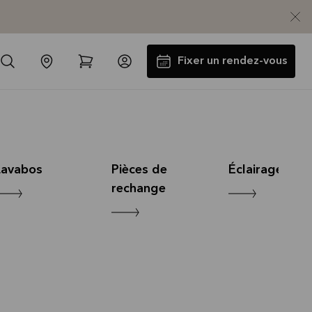
Fixer un rendez-vous
Lavabos
Pièces de
Éclairage
rechange
Jusqu'à 5000€ d'appareils
électros GRATUITS*
Lire la suite