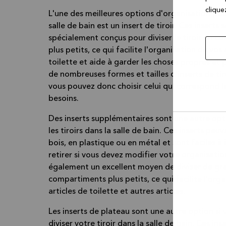
cliquez
L'une des meilleures options d'organisation pour
salle de bain est un insert de tiroir. Ces inserts 
spécialement conçus pour diviser le tiroir en 
plus petits, ce qui facilite l'organisation de vos 
toilette et aide à garder les choses propres et p
de nombreuses formes et tailles d'inserts de tir
vous pouvez donc choisir celui qui correspond l
besoins.
Des inserts supplémentaires sont une autre opt
les tiroirs dans la salle de bain. Ces inserts peu
Autor
bois, en plastique ou en métal et sont faciles à i
la
sélec
retirer si vous devez modifier votre organisation
également un excellent moyen de diviser de gra
compartiments plus petits, ce qui facilite l'org
articles de toilette et autres articles.
Les inserts de plateau sont une autre option si
diviser votre tiroir dans la salle de bain. Ces ins