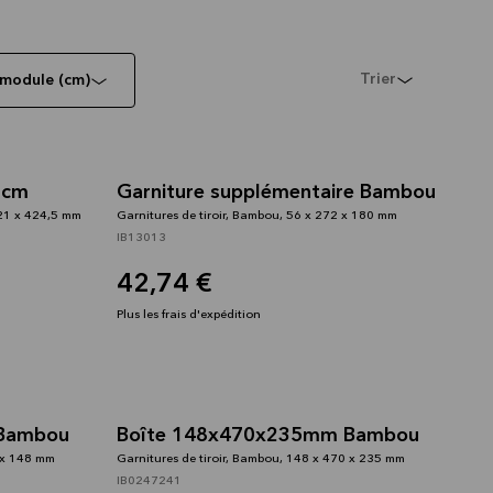
Trier
 module (cm)
0cm
Garniture supplémentaire Bambou
221 x 424,5 mm
Garnitures de tiroir, Bambou, 56 x 272 x 180 mm
IB13013
42,74 €
Plus les frais d'expédition
Bambou
Boîte 148x470x235mm Bambou
0 x 148 mm
Garnitures de tiroir, Bambou, 148 x 470 x 235 mm
IB0247241