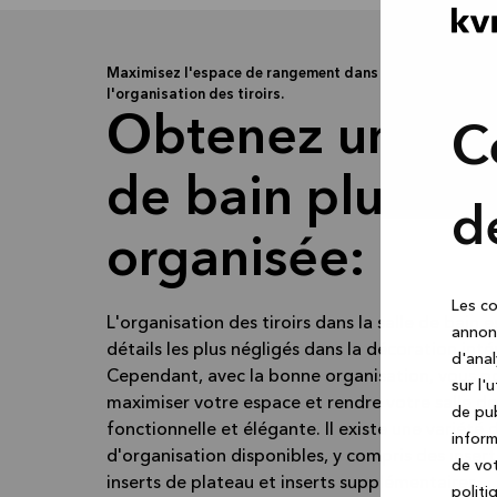
Maximisez l'espace de rangement dans votre salle de ba
l'organisation des tiroirs.
Obtenez une sa
C
de bain plus
d
organisée:
Les co
L'organisation des tiroirs dans la salle de bain e
annonc
détails les plus négligés dans la décoration inté
d'anal
Cependant, avec la bonne organisation, vous p
sur l'
maximiser votre espace et rendre votre salle de
de pub
fonctionnelle et élégante. Il existe une variété 
inform
d'organisation disponibles, y compris des inserts
de vot
inserts de plateau et inserts supplémentaires.
politi