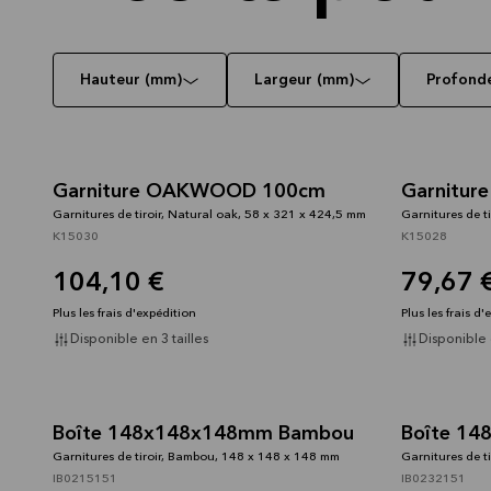
Hauteur (mm)
Largeur (mm)
Profond
Garniture OAKWOOD 100cm
Garnitu
Garnitures de tiroir, Natural oak, 58 x 321 x 424,5 mm
Garnitures de t
K15030
K15028
104,10 €
79,67 
Plus les frais d'expédition
Plus les frais d
Disponible en 3 tailles
Disponible e
Boîte 148x148x148mm Bambou
Boîte 1
Garnitures de tiroir, Bambou, 148 x 148 x 148 mm
Garnitures de t
IB0215151
IB0232151