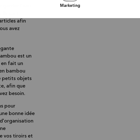
 garder l'eau
Marketing
 Ils sont
rticles afin
vous avez
égante
e bambou est un
 en fait un
es en bambou
 petits objets
te, afin que
vez besoin.
ns pour
t une bonne idée
 d'organisation
nne
 vos tiroirs et