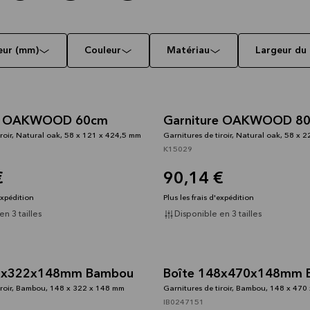
eur (mm)
Couleur
Matériau
Largeur du
re OAKWOOD 60cm
Garniture OAKWOOD 8
iroir, Natural oak, 58 x 121 x 424,5 mm
Garnitures de tiroir, Natural oak, 58 x 
K15029
€
90,14 €
'expédition
Plus les frais d'expédition
n 3 tailles
Disponible en 3 tailles
48x322x148mm Bambou
Boîte 148x470x148mm 
iroir, Bambou, 148 x 322 x 148 mm
Garnitures de tiroir, Bambou, 148 x 47
IB0247151