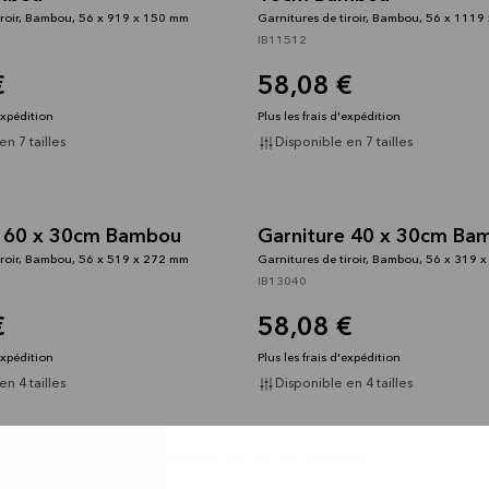
iroir, Bambou, 56 x 919 x 150 mm
Garnitures de tiroir, Bambou, 56 x 111
IB11512
€
58,08 €
'expédition
Plus les frais d'expédition
n 7 tailles
Disponible en 7 tailles
e 60 x 30cm Bambou
Garniture 40 x 30cm Ba
iroir, Bambou, 56 x 519 x 272 mm
Garnitures de tiroir, Bambou, 56 x 319 
IB13040
€
58,08 €
'expédition
Plus les frais d'expédition
n 4 tailles
Disponible en 4 tailles
Vous avez vu 20 de 20 produits