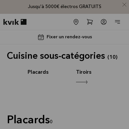
Jusqu'à 5000€ électros GRATUITS
Kvik logo
Fixer un rendez-vous
Cuisine sous-catégories
(
10
)
Placards
Tiroirs
Jusqu'à
5000€
d'appareils
électros
Placards
GRATUITS*
0