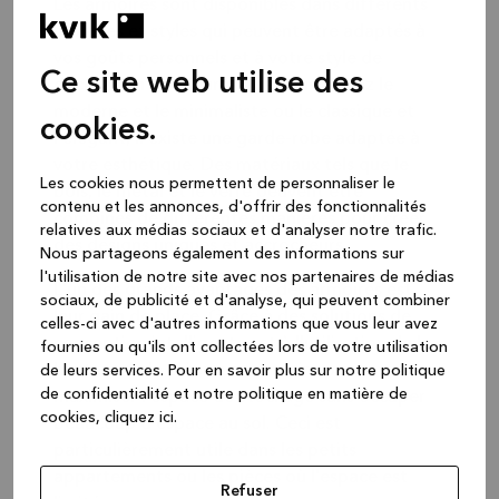
Les armoires sont disponibles dans différents
modèles et styles qui peuvent être adaptés à
vos goûts personnels et à votre style de
Ce site web utilise des
décoration intérieure. Que vous aimiez le
moderne et le minimaliste ou le classique et
cookies.
l'élégant, il existe une garde-robe adaptée à
votre esthétique. Des matériaux tels que le
Les cookies nous permettent de personnaliser le
bois, le métal et le verre peuvent être
contenu et les annonces, d'offrir des fonctionnalités
combinés de différentes manières pour créer
relatives aux médias sociaux et d'analyser notre trafic.
des designs uniques et accrocheurs.
Nous partageons également des informations sur
l'utilisation de notre site avec nos partenaires de médias
L'un des grands avantages des armoires est
sociaux, de publicité et d'analyse, qui peuvent combiner
leur gain de place. Grâce à des solutions de
celles-ci avec d'autres informations que vous leur avez
conception intelligentes et à l'utilisation de la
fournies ou qu'ils ont collectées lors de votre utilisation
hauteur de la pièce, une armoire peut
de leurs services.
Pour en savoir plus sur notre politique
de confidentialité et notre politique en matière de
maximiser l'espace de stockage sans occuper
cookies, cliquez ic
i.
beaucoup d'espace au sol. Ceci est
particulièrement utile dans les petits
appartements ou les pièces où l'espace est
Refuser