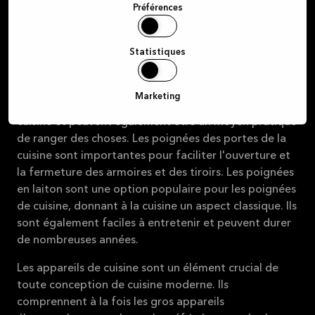
Préférences
matériaux. L'huile de comptoir de cuisine, le comptoir
d'huile de bois et l'huile de pierre sont tous de bons
moyens de protéger et d'entretenir les comptoirs.
Statistiques
Les façades d'armoires, les portes de cuisine et les
poignées sont également des éléments nécessaires
Marketing
dans la cuisine. Ils contribuent à l'apparence de la
cuisine et peuvent également être un moyen pratique
de ranger des choses. Les poignées des portes de la
cuisine sont importantes pour faciliter l'ouverture et
la fermeture des armoires et des tiroirs. Les poignées
en laiton sont une option populaire pour les poignées
de cuisine, donnant à la cuisine un aspect classique. Ils
sont également faciles à entretenir et peuvent durer
de nombreuses années.
Les appareils de cuisine sont un élément crucial de
toute conception de cuisine moderne. Ils
comprennent à la fois les gros appareils