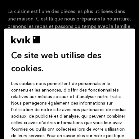
La cuisine est l'une des pièces les plus utilisées dans
une maison. C'est là que nous préparons la nourriture,
prenons les repas et passons du temps avec la famille.
Pour cette raison, il est important que la cuisine soit
équipée de tout ce dont nous avons besoin.
Les poubelles et les systèmes de gestion des déchets
Ce site web utilise des
jouent un rôle important dans le maintien de la
cookies.
propreté et du rangement de la cuisine. Une poubelle
avec couvercle est une bonne solution car elle
dissimule l'odeur et la vue des déchets. Il est
Les cookies nous permettent de personnaliser le
contenu et les annonces, d'offrir des fonctionnalités
également plus facile de vider la poubelle lorsqu'elle
relatives aux médias sociaux et d'analyser notre trafic.
est munie d'un couvercle.
Nous partageons également des informations sur
l'utilisation de notre site avec nos partenaires de médias
L'éclairage de la cuisine est également essentiel. Les
sociaux, de publicité et d'analyse, qui peuvent combiner
luminaires de cuisine peuvent être des appliques
celles-ci avec d'autres informations que vous leur avez
murales ou des plafonniers, mais il est également
fournies ou qu'ils ont collectées lors de votre utilisation
possible d'installer des spots pour un éclairage plus
de leurs services.
Pour en savoir plus sur notre politique