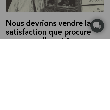
Nous devrions vendre la
satisfaction que procure
une nouvelle cuisine.
1992
Les premiers magasins Kvik Danemark ouvrent leurs
portes au Danemark. Jusqu’à présent, les cuisines Kvik
étaient vendues chez les détaillants existants,
souvent à côté d’autres marques.
L’ouverture de nos propres magasins Kvik nous a
permis d’offrir un concept, un look et une expérience
homogènes. Les magasins de cuisines Kvik nous ont
permis de nous développer et de montrer aux clients