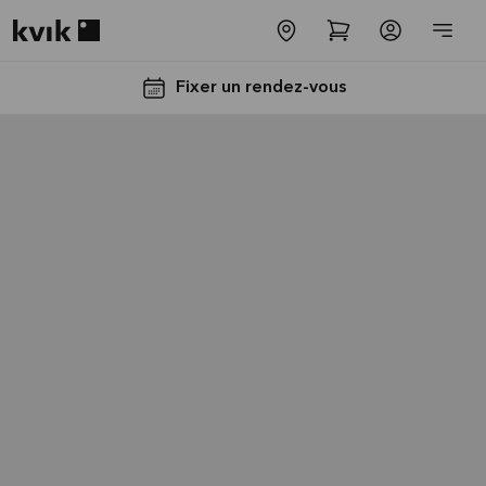
Kvik logo
Fixer un rendez-vous
Jusqu'à
5000€
d'appareils
électros
GRATUITS*
Lire la
suite