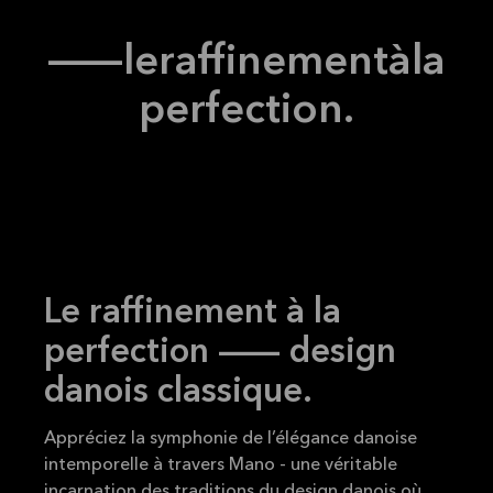
Lire la
MANO
suite
Tous
—
le
raffinement
à
la
perfection.
Le raffinement à la
perfection — design
danois classique.
Appréciez la symphonie de l’élégance danoise
intemporelle à travers Mano - une véritable
incarnation des traditions du design danois où