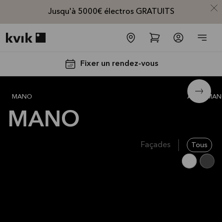
Jusqu'à 5000€ électros GRATUITS
Kvik logo
Fixer un rendez-vous
MANO white
5 377 €
MANO
All
MA
MANO
Façades
Tous
Jusqu'à
5000€
d'appareils
électros
GRATUITS*