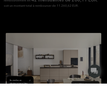
42 mensualités de 268,11 EUR
remboursement en
,
soit un montant total à rembourser de 11.260,62 EUR.
Bouteilles en
Empreinte carbone
plastique recyclées
ALIGN clay
kg
(PET)
437.18
12 042 €
CO₂
174.4
Pces
Réservez un rendez-vous