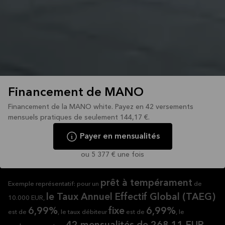
Financement de MANO
Financement de la MANO white. Payez en 42 versements
mensuels pratiques de seulement 144,17 €.
Payer en mensualités
ou 5 377 € une fois
prêt à tempérament
Exemple représentatif: pour un
de
le Taux Annuel Effectif Global (TAEG)
10.000 EUR,
6,99%
fixe
6,99%
est de
, le taux débiteur
est de
, le