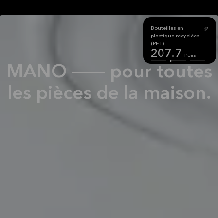
Bois recyclé
Bouteilles en
plastique recyclées
(PET)
263.3
Kg
207.7
Pces
MANO -- pour toutes
les pièces de la maison.