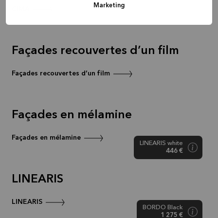
Marketing
CIMA
Façades recouvertes d’un film
Façades recouvertes d’un film
Façades en mélamine
Façades en mélamine
LINEARIS white
446 €
LINEARIS
LINEARIS
BORDO Black
1 275 €