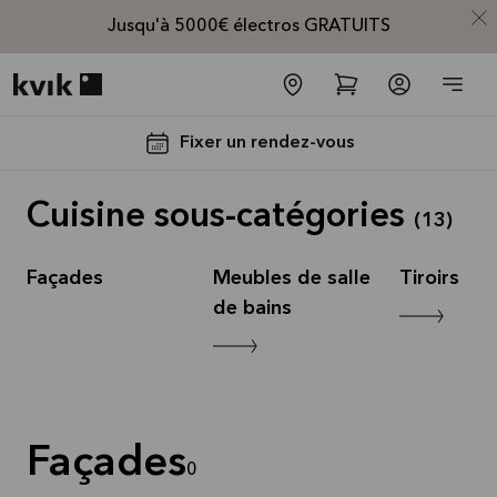
Jusqu'à 5000€ électros GRATUITS
Kvik logo
Fixer un rendez-vous
Cuisine sous-catégories
(
13
)
s
Façades
Meubles de salle
Tiroirs
de bains
Jusqu'à
5000€
d'appareils
électros
Façades
GRATUITS*
0