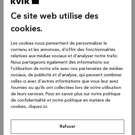
Découvrez toute notre
Ce site web utilise des
sélection de façades pour
cookies.
la salle de bain
Les cookies nous permettent de personnaliser le
De l’extérieur, sa façade peut sembler banale. Mais en
contenu et les annonces, d'offrir des fonctionnalités
relatives aux médias sociaux et d'analyser notre trafic.
y regardant de plus près, vous remarquerez
Nous partageons également des informations sur
directement la différence entre une façade Kvik et
l'utilisation de notre site avec nos partenaires de médias
une autre façade. Après tout, tout le monde sait que
sociaux, de publicité et d'analyse, qui peuvent combiner
les façades doivent pouvoir résister à beaucoup
celles-ci avec d'autres informations que vous leur avez
d’épreuves. C’est pourquoi toutes nos façades,
fournies ou qu'ils ont collectées lors de votre utilisation
qu’elles soient simples, sans poignée ou intégrées,
de leurs services.
Pour en savoir plus sur notre politique
sont fabriquées dans des matériaux résistants et de
de confidentialité et notre politique en matière de
cookies, cliquez ic
i.
très bonne qualité.
OAKWOOD Oak
Croyez-nous, sur le long terme, vous en serez ravi.
2 162 €
Refuser