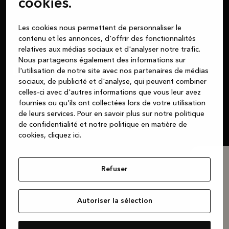
cookies.
Les cookies nous permettent de personnaliser le
contenu et les annonces, d'offrir des fonctionnalités
Offre
relatives aux médias sociaux et d'analyser notre trafic.
Nous partageons également des informations sur
Découvrez nos designs
l'utilisation de notre site avec nos partenaires de médias
sociaux, de publicité et d'analyse, qui peuvent combiner
celles-ci avec d'autres informations que vous leur avez
Nous sommes les experts. Mais c’est votre cuisine.
fournies ou qu'ils ont collectées lors de votre utilisation
Les choix vous appartiennent.
de leurs services.
Pour en savoir plus sur notre politique
de confidentialité et notre politique en matière de
cookies, cliquez ic
i.
Refuser
Autoriser la sélection