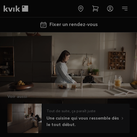
Regarder la vidéo
Kvik logo
Fixer un rendez-vous
En savoir plus
Jusqu'à
5000€
d'appareils
Voir aussi
électros
Tout de suite, ça paraît juste
GRATUITS*
Une cuisine qui vous ressemble dès
Lire la
le tout début.
suite