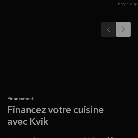
8 style dis
Financement
Financez votre cuisine
avec Kvik