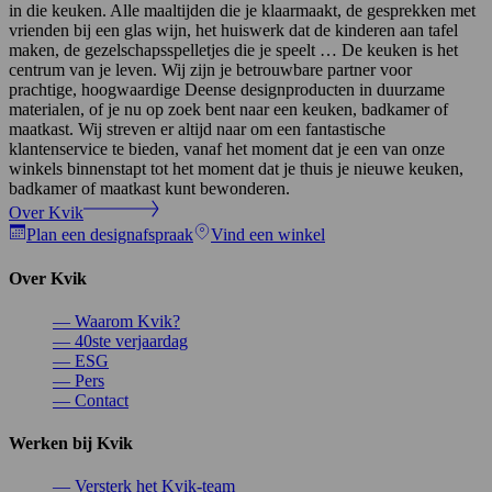
in die keuken. Alle maaltijden die je klaarmaakt, de gesprekken met
vrienden bij een glas wijn, het huiswerk dat de kinderen aan tafel
maken, de gezelschapsspelletjes die je speelt … De keuken is het
centrum van je leven. Wij zijn je betrouwbare partner voor
prachtige, hoogwaardige Deense designproducten in duurzame
materialen, of je nu op zoek bent naar een keuken, badkamer of
maatkast. Wij streven er altijd naar om een fantastische
klantenservice te bieden, vanaf het moment dat je een van onze
winkels binnenstapt tot het moment dat je thuis je nieuwe keuken,
badkamer of maatkast kunt bewonderen.
Over Kvik
Plan een designafspraak
Vind een winkel
Over Kvik
—
Waarom Kvik?
—
40ste verjaardag
—
ESG
—
Pers
—
Contact
Werken bij Kvik
—
Versterk het Kvik-team