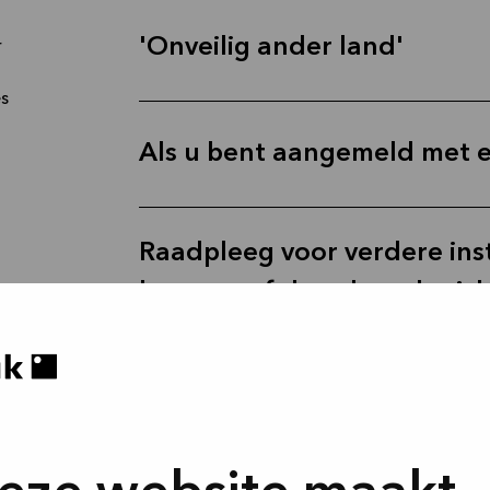
'Onveilig ander land'
r
es
Als u bent aangemeld met 
Raadpleeg voor verdere ins
browser of de volgende rich