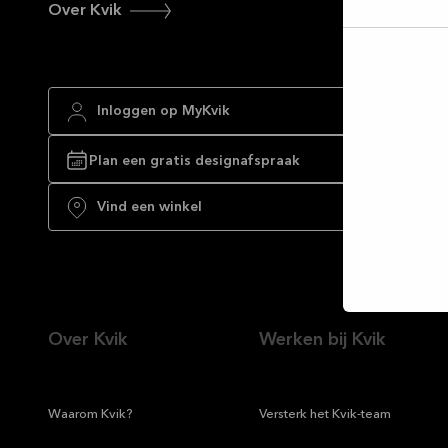
Over Kvik
Selec
toest
Inloggen op MyKvik
Plan een gratis designafspraak
Vind een winkel
Over Kvik
Werken bij Kvik
—
Waarom Kvik?
—
Versterk het Kvik-team