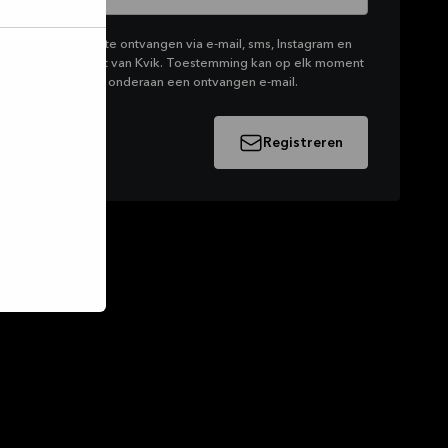
rketing van Kvik te ontvangen via e-mail, sms, Instagram en
productassortiment van Kvik. Toestemming kan op elk moment
klikken op de link onderaan een ontvangen e-mail.
Registreren