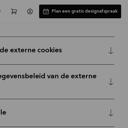
Plan een gratis designafspraak
nde externe cookies
egevensbeleid van de externe
Tot €5000,- GRATIS toestellen*
Bekijk aanbieding
le