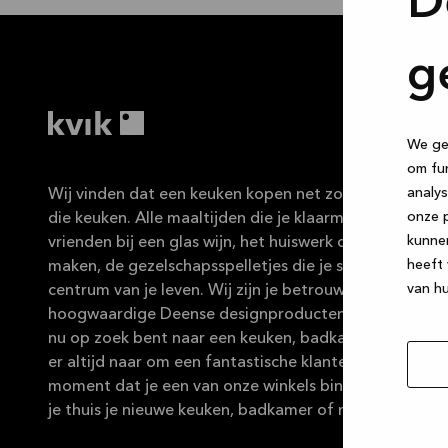
D
g
We geb
om fun
analys
Wij vinden dat een keuken kopen net zo leuk moet zijn 
onze p
die keuken. Alle maaltijden die je klaarmaakt, de ges
kunne
vrienden bij een glas wijn, het huiswerk dat de kindere
heeft 
maken, de gezelschapsspelletjes die je speelt … De ke
van hu
centrum van je leven. Wij zijn je betrouwbare partner 
hoogwaardige Deense designproducten in duurzame ma
nu op zoek bent naar een keuken, badkamer of maatka
er altijd naar om een fantastische klantenservice te b
moment dat je een van onze winkels binnenstapt tot
je thuis je nieuwe keuken, badkamer of maatkast kun