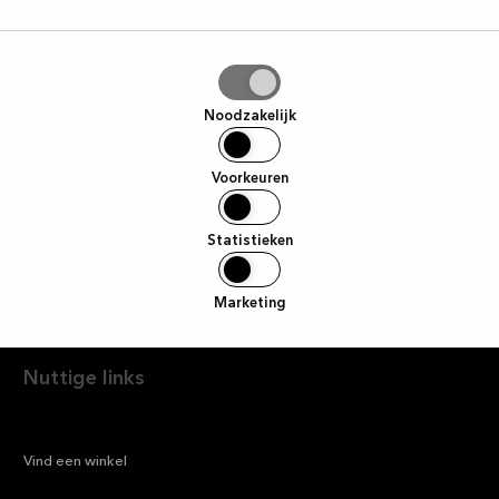
Ik ga hiermee akkoord om ma
Facebook betreffende het 
tie
worden ingetrokken door te 
aan
Noodzakelijk
Voorkeuren
Statistieken
Marketing
Nuttige links
—
Vind een winkel