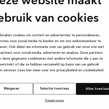
eze website maakt
ebruik van cookies
ruiken cookies om content en advertenties te personaliseren,
Schrijf je in
cties voor social media te bieden en om ons websiteverkeer te
krijg exclusi
eren. Ook delen we informatie over uw gebruik van onze site met
als het leven in
artners voor social media, adverteren en analyse. Deze partners
prekken met
n deze gegevens combineren met andere informatie die u aan ze
n aan tafel
Schrijf je in op onze nieu
verstrekt of die ze hebben verzameld op basis van uw gebruik
uken is het
coole promo’s die we aan 
n services.
Lees hier meer over ons privacybeleid en cookiebeleid
voor prachtige,
terialen, of je
st. Wij streven
Voornaam
ieden, vanaf het
Weigeren
Selectie toestaan
Alles toestaa
 het moment dat
t bewonderen.
Details tonen
E-mail