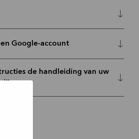
een Google-account
tructies de handleiding van uw
tlijnen