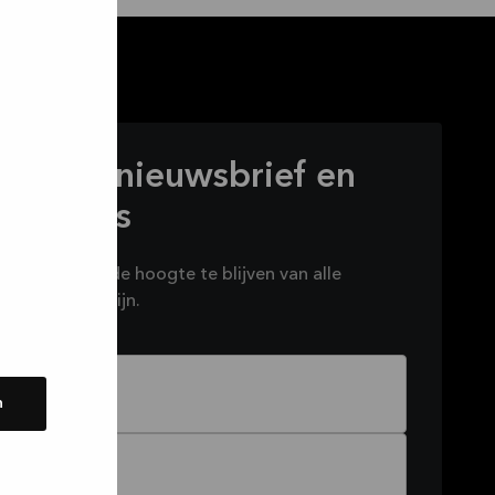
 op onze nieuwsbrief en
eve deals
wsbrief om op de hoogte te blijven van alle
het brouwen zijn.
n