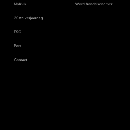
—
MyKvik
—
Word franchisenemer
—
20ste verjaardag
—
ESG
—
Pers
—
Contact