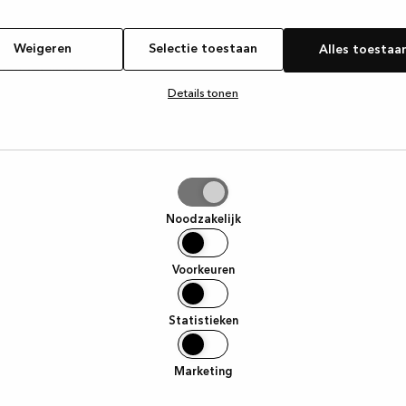
zoals
ne apparaten
. Apparaten
Weigeren
Selectie toestaan
Alles toestaa
n het leven in
Details tonen
e keuken.
n
 een wijnrek
tie
n lade, een
aan
een lade. Dit
Noodzakelijk
 bergen en
Voorkeuren
 die men nodig
en, maar ook
Statistieken
en
 en stijl.
Marketing
r uit planken,