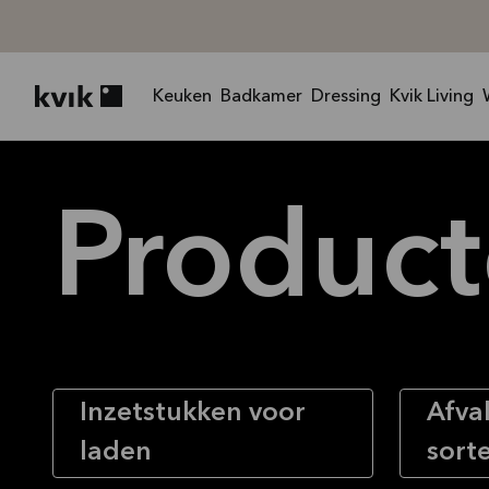
Keuken
Badkamer
Dressing
Kvik Living
Kvik logo
Produc
Inzetstukken voor
Afval
laden
sort