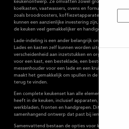
keukenontwerp. Ze omvatten zowel grote apparaten 
koelkasten, vaatwassers, ovens en fornuizen, als klei
zoals broodroosters, koffiezetapparaten en blenders
kunnen een aanzienlijke investering zijn, maar ze make
de keuken veel gemakkelijker en handiger.
Lade-indeling is een ander belangrijk onderdeel van d
Lades en kasten zelf kunnen worden uitgerust met ee
verscheidenheid aan inzetstukken en organizers, zoals
Selec
voor een kast, een besteklade, een bestekbak voor ee
toest
messenhouder voor een lade en een kruideninzet voor 
maakt het gemakkelijk om spullen in de keuken op te
terug te vinden.
Een complete keukenset kan alle elementen bevatten
heeft in de keuken, inclusief apparaten, lades en kast
werkbladen, fronten en handgrepen. Dit zorgt voor e
samenhangend ontwerp dat past bij iemands behoeften
Samenvattend bestaan ​​de opties voor keukenmeubilai