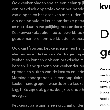
Ook keukenbladen spelen een belangrijke rol in de keu
een praktisch oppervlak voor het bereiden van voedse
van dingen en het eten van maaltijden. Werkbladen v
zijn een populaire keuze omdat ze gemakkelijk te ond
en niet duur in vergelijking met andere materialen.
D
Keukenwerkbladolie, houtoliewerkblad en steenolie zi
goede manieren om werkbladen te beschermen en te
Ook kastfronten, keukendeuren en handgrepen zijn n
g
elementen in de keuken. Ze dragen bij aan de uitstral
keuken en kunnen ook een praktische manier zijn om s
bergen. Handgrepen voor keukendeuren zijn belangrij
We geb
openen en sluiten van de kasten en lades te vergemakk
om fun
Messing handgrepen zijn een populaire optie voor
analys
keukenhandgrepen, waardoor de keuken een klassieke 
onze p
krijgt. Ze zijn ook gemakkelijk te onderhouden en kunn
kunne
meegaan.
heeft 
van hu
Keukenapparatuur is een cruciaal onderdeel van elk 