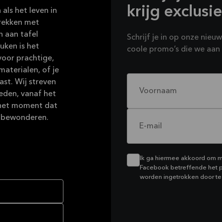
krijg exclusi
als het leven in
prekken met
n aan tafel
Schrijf je in op onze nieu
uken is het
coole promo’s die we aan 
voor prachtige,
terialen, of je
st. Wij streven
Voornaam
ieden, vanaf het
 het moment dat
t bewonderen.
E-mail
Ik ga hiermee akkoord om ma
Facebook betreffende het 
worden ingetrokken door te 