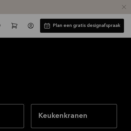
Plan een gratis designafspraak
Tot €5000,- GRATIS toestellen*
Bekijk aanbieding
Keukenkranen