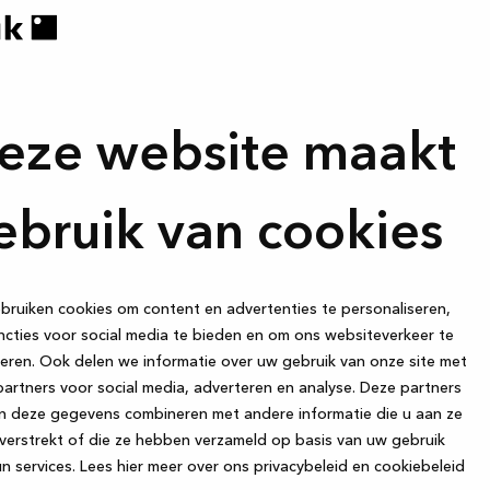
ken. Ze zijn
l, het bewaren
an laminaat
erhouden zijn
eze website maakt
jn allemaal
 onderhouden.
oodzakelijke
ebruik van cookies
ing van de
pullen op te
k om het
ruiken cookies om content en advertenties te personaliseren,
elijken.
cties voor social media te bieden en om ons websiteverkeer te
eren. Ook delen we informatie over uw gebruik van onze site met
uitstraling
artners voor social media, adverteren en analyse. Deze partners
en vele jaren
n deze gegevens combineren met andere informatie die u aan ze
verstrekt of die ze hebben verzameld op basis van uw gebruik
n services.
Lees hier meer over ons privacybeleid en cookiebeleid
modern