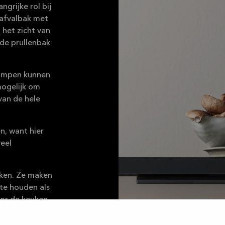
grijke rol bij
afvalbak met
 het zicht van
 de prullenbak
nlampen kunnen
mogelijk om
van de hele
n, want hier
veel
uken. Ze maken
te houden als
oor de keuken,