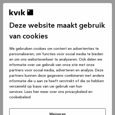
Deze website maakt gebruik
van cookies
We gebruiken cookies om content en advertenties te
personaliseren, om functies voor social media te bieden
en om ons websiteverkeer te analyseren. Ook delen we
informatie over uw gebruik van onze site met onze
partners voor social media, adverteren en analyse. Deze
partners kunnen deze gegevens combineren met andere
informatie die u aan ze heeft verstrekt of die ze hebben
verzameld op basis van uw gebruik van hun
services.
Lees hier meer over ons privacybeleid en
cookiebeleid
Application error: a client-side exception has occurred
while
loading
www.kvik.be
(see the browser console for more
Weigeren