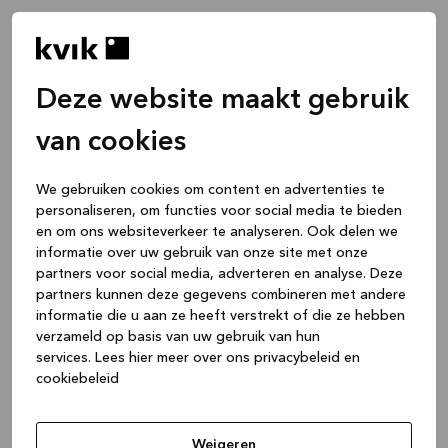
Deze website maakt gebruik
van cookies
We gebruiken cookies om content en advertenties te
personaliseren, om functies voor social media te bieden
en om ons websiteverkeer te analyseren. Ook delen we
informatie over uw gebruik van onze site met onze
partners voor social media, adverteren en analyse. Deze
partners kunnen deze gegevens combineren met andere
informatie die u aan ze heeft verstrekt of die ze hebben
verzameld op basis van uw gebruik van hun
services.
Lees hier meer over ons privacybeleid en
cookiebeleid
Application error: a client-side exception has occurred
while
loading
www.kvik.be
(see the browser console for more
Weigeren