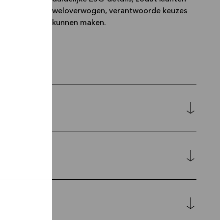
weloverwogen, verantwoorde keuzes
kunnen maken.