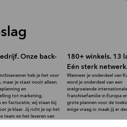
slag
edrijf. Onze back-
180+ winkels. 13 
Eén sterk netwerk
ranchisenemer heb je het voor
Wanneer je onderdeel van Kv
 maar je staat nooit alleen.
word je onderdeel van een
fsplanning en
snelgroeiende international
elling tot marketing,
franchisefamilie in Europa e
n en facturatie, wij staan bij
grote plannen voor de toek
or je klaar. Jij richt je op het
enige vraag is: maak jij er de
je team en het leveren van
lantervaringen - wij