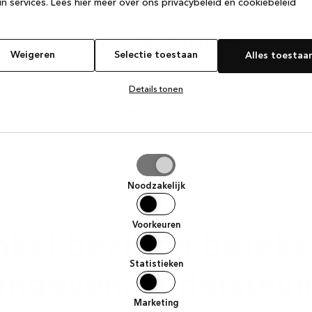
n services.
Lees hier meer over ons privacybeleid en cookiebeleid
De ondersteuning
Weigeren
Selectie toestaan
Alles toestaa
Details tonen
De werking
tie
aan
Noodzakelijk
Voorkeuren
kel bezitten beteke
Statistieken
rmgeven, ondersteun
Marketing