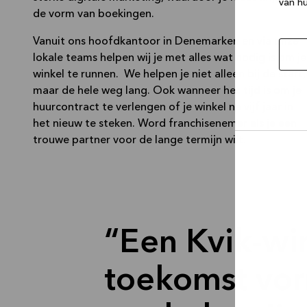
van hu
de vorm van boekingen.
Vanuit ons hoofdkantoor in Denemarken en via onze
lokale teams helpen wij je met alles wat nodig is om je
winkel te runnen. We helpen je niet alleen bij de start,
maar de hele weg lang. Ook wanneer het tijd is om je
huurcontract te verlengen of je winkel na vijf jaar in
het nieuw te steken. Word franchisenemer als je een
trouwe partner voor de lange termijn wilt.
Selec
toest
Een Kvik-win
toekomst vo