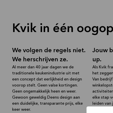
Nieuwe winkel
Auderghem
Kvik in één oogop
In de omgeving van Auderghem
Nieuwe winkel
Brussel
We volgen de regels niet.
Jouw b
We herschrijven ze.
In de omgeving van Brussel Centrum & Noord
up.
Nieuwe winkel
Dendermonde
Al meer dan 40 jaar dagen we de
Als Kvik f
traditionele keukenindustrie uit met
het zeggen,
een concept dat eerlijkheid en design
Van bedrij
voorop stelt. Geen valse kortingen.
winkelopst
In de omgeving van Dendermonde
Nieuwe winkel
Geen ongemakkelijk heen en weer.
activiteite
Geel
Gewoon geweldig Deens design aan
elke stap vo
een duidelijke, transparante prijs, elke
leiden van 
keer weer.
geweldige k