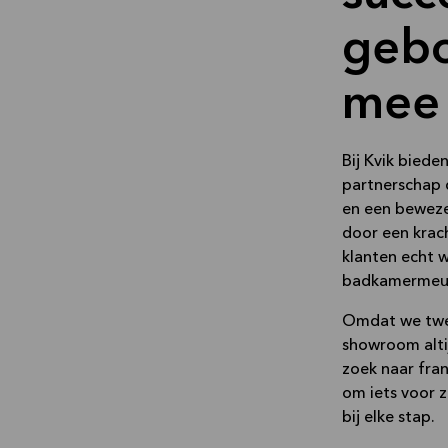
geb
mee 
Bij Kvik biede
partnerschap 
en een beweze
door een krac
klanten echt 
badkamermeube
Omdat we twee
showroom altij
zoek naar fra
om iets voor 
bij elke stap.