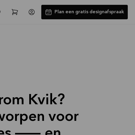
Plan een gratis designafspraak
Tot €5000,- GRATIS toestellen*
rom Kvik?
Bekijk aanbieding
orpen voor
ces — en