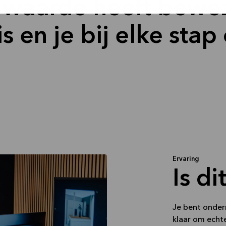
n waarde heeft bewe
s en je bij elke stap
Ervaring
Is d
Je bent onder
klaar om echte