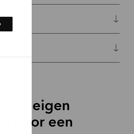
n
nt je eigen
d door een