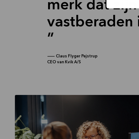
merk dat zij
vastberaden i
—
Claus Flyger Pejstrup
CEO van Kvik A/S