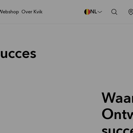
NL
Webshop
Over Kvik
ucces
Waa
Ontw
suc