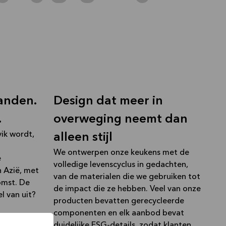
landen.
Design dat meer in
.
overweging neemt dan
ik wordt,
alleen stijl
We ontwerpen onze keukens met de
e
volledige levenscyclus in gedachten,
n Azië, met
van de materialen die we gebruiken tot
omst. De
de impact die ze hebben. Veel van onze
el van uit?
producten bevatten gerecycleerde
componenten en elk aanbod bevat
duidelijke ESG-details, zodat klanten