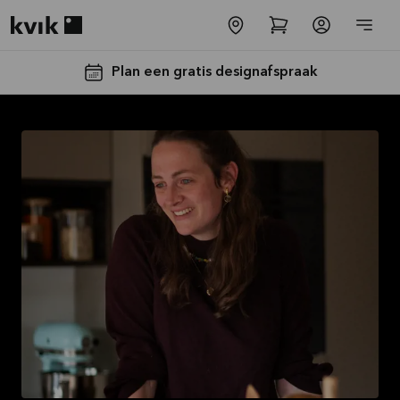
Kvik logo
Plan een gratis designafspraak
Tot €5000,-
GRATIS
toestellen*
Bekijk
aanbieding