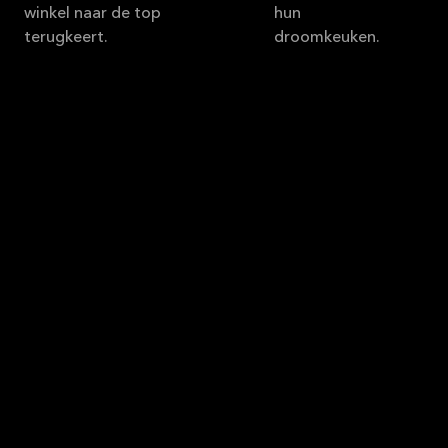
winkel naar de top
hun
terugkeert.
droomkeuken.
Enkele scènes van de
heropening
Myrthe verbouwde de winkel en hield een grote
heropening in februari 2025.
Familie en vrienden verzameld
Er werden toespraken gehouden