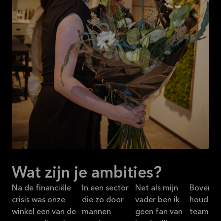
Wat zijn je ambities?
Na de financiële
In een sector
Net als mijn
Bovendi
crisis was onze
die zo door
vader ben ik
houdt mi
winkel een van de
mannen
geen fan van
team er