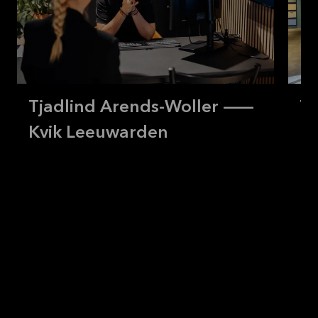
Tjadlind Arends-Woller —
Th
Kvik Leeuwarden
H
H