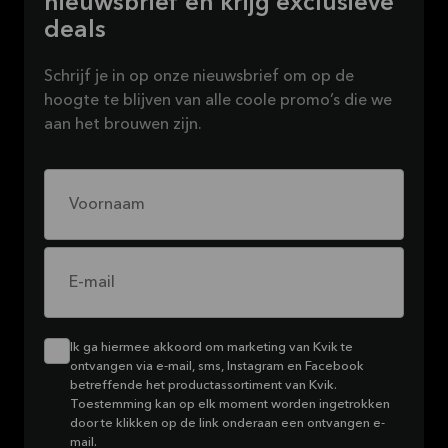
nieuwsbrief en krijg exclusieve
deals
Schrijf je in op onze nieuwsbrief om op de
hoogte te blijven van alle coole promo’s die we
aan het brouwen zijn.
Voornaam
E-mail
Ik ga hiermee akkoord om marketing van Kvik te
ontvangen via e-mail, sms, Instagram en Facebook
betreffende het productassortiment van Kvik.
Toestemming kan op elk moment worden ingetrokken
door te klikken op de link onderaan een ontvangen e-
mail.