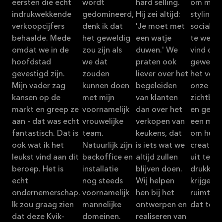
eersten die echt
wordt
hard selling.
om met
indrukwekkende
gedomineerd,
Hij zei altijd:
styling e
verkoopcijfers
denk ik dat
'Je moet met
sociale 
behaalde. Mede
het geweldig
een watje
te werke
omdat we in de
zou zijn als
duwen.' We
vind dat
hoofdstad
we dat
praten ook
geweldig
gevestigd zijn.
zouden
liever over het
het ver
Mijn vader zag
kunnen doen
begeleiden
onze
kansen op de
met mijn
van klanten
zichtbaa
markt en greep ze
voornamelijk
dan over het
en geeft
aan - dat was echt
vrouwelijke
verkopen van
een man
fantastisch. Dat is
team.
keukens, dat
om hun
ook wat ik het
Natuurlijk zijn
is iets wat we
creativit
leukst vind aan dit
backoffice en
altijd zullen
uit te
beroep. Het is
installatie
blijven doen.
drukken.
echt
nog steeds
Wij helpen
krijgen 
ondernemerschap.
voornamelijk
hen bij het
ruimte 
Ik zou graag zien
mannelijke
ontwerpen en
dat te d
dat deze Kvik-
domeinen.
realiseren van