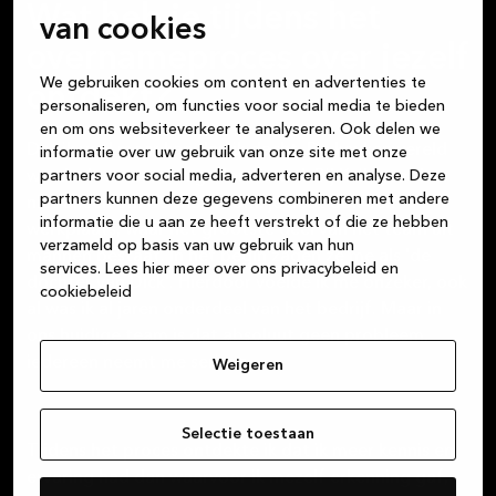
Wat heb je tijdens het
van cookies
overnameproces over jezelf
We gebruiken cookies om content en advertenties te
ontdekt?
personaliseren, om functies voor social media te bieden
en om ons websiteverkeer te analyseren. Ook delen we
Dat ik veel meer kan dan ik dacht. De keukenwereld
informatie over uw gebruik van onze site met onze
partners voor social media, adverteren en analyse. Deze
wordt door mannen gedomineerd. Bij Kvik gaat het
partners kunnen deze gegevens combineren met andere
niet alleen om de showroom, je hebt ook een
informatie die u aan ze heeft verstrekt of die ze hebben
werkplaats, waar het grootste deel van het team uit
verzameld op basis van uw gebruik van hun
mannen bestaat. In het begin zagen ze me als 'de
services.
Lees hier meer over ons privacybeleid en
dochter van Dick'. Hierdoor voelde ik me onzeker, ook
cookiebeleid
al was ik al jaren onderdeel van het bedrijf. Maar in
ons huidige team is dat absoluut geen probleem,
iedereen neemt me serieus.
Weigeren
Selectie toestaan
Tijdens het proces ontdekte ik dat ik meer kennis en
ervaring had dan waarvoor ik mezelf erkenning gaf,