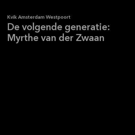
Kvik Amsterdam Westpoort
De volgende generatie:
Myrthe van der Zwaan
Ik ben klaar voor de
volgende stap.
—
Myrthe van der Zwaan
Eigenaar, Kvik Amsterdam Westpoort