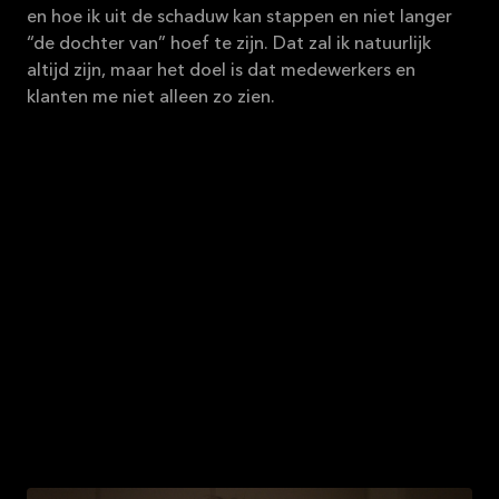
en hoe ik uit de schaduw kan stappen en niet langer
“de dochter van” hoef te zijn. Dat zal ik natuurlijk
altijd zijn, maar het doel is dat medewerkers en
klanten me niet alleen zo zien.
We hebben een vierjarig
proces doorlopen met
Familiezaken.
—
Myrthe van der Zwaan
Eigenaar, Kvik Amsterdam Westpoort