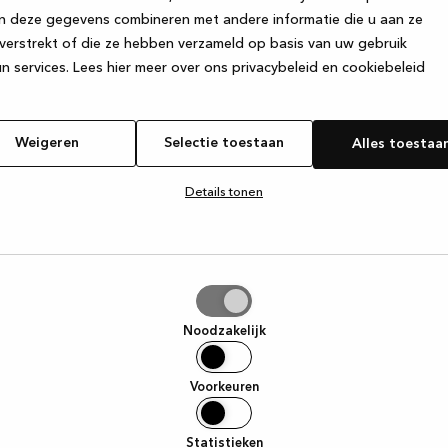
n deze gegevens combineren met andere informatie die u aan ze
verstrekt of die ze hebben verzameld op basis van uw gebruik
e exception has occurred
while loading
www.kvik.be
(see the browse
n services.
Lees hier meer over ons privacybeleid en cookiebeleid
Weigeren
Selectie toestaan
Alles toestaa
Details tonen
tie
aan
Noodzakelijk
Voorkeuren
Statistieken