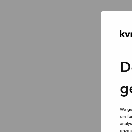
D
g
We geb
om fun
analys
onze p