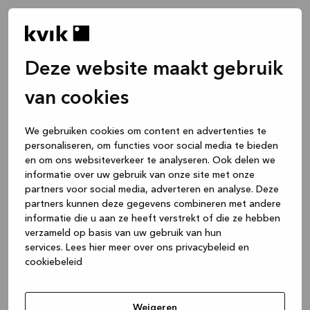
Deze website maakt gebruik
van cookies
We gebruiken cookies om content en advertenties te
personaliseren, om functies voor social media te bieden
en om ons websiteverkeer te analyseren. Ook delen we
informatie over uw gebruik van onze site met onze
partners voor social media, adverteren en analyse. Deze
partners kunnen deze gegevens combineren met andere
informatie die u aan ze heeft verstrekt of die ze hebben
verzameld op basis van uw gebruik van hun
services.
Lees hier meer over ons privacybeleid en
cookiebeleid
Application error: a client-side exception has occurred
while
loading
www.kvik.be
(see the browser console for more
Weigeren