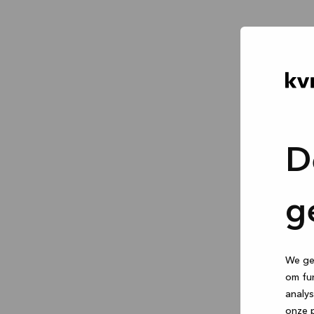
D
g
We geb
om fun
analys
onze p