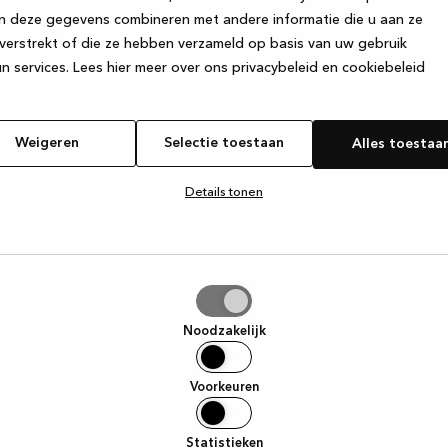
n deze gegevens combineren met andere informatie die u aan ze
verstrekt of die ze hebben verzameld op basis van uw gebruik
e exception has occurred
while loading
www.kvik.be
(see the browse
n services.
Lees hier meer over ons privacybeleid en cookiebeleid
Weigeren
Selectie toestaan
Alles toestaa
Details tonen
tie
aan
Noodzakelijk
Voorkeuren
Statistieken