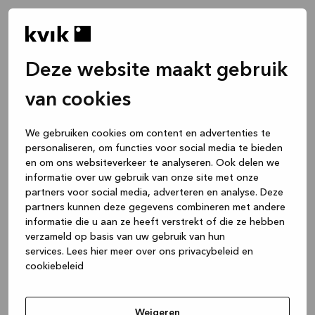
Deze website maakt gebruik
van cookies
We gebruiken cookies om content en advertenties te
personaliseren, om functies voor social media te bieden
en om ons websiteverkeer te analyseren. Ook delen we
informatie over uw gebruik van onze site met onze
partners voor social media, adverteren en analyse. Deze
partners kunnen deze gegevens combineren met andere
informatie die u aan ze heeft verstrekt of die ze hebben
verzameld op basis van uw gebruik van hun
services.
Lees hier meer over ons privacybeleid en
cookiebeleid
Application error: a client-side exception has occurred
while
loading
www.kvik.be
(see the browser console for more
Weigeren