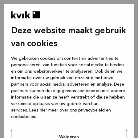
Deze website maakt gebruik
van cookies
We gebruiken cookies om content en advertenties te
personaliseren, om functies voor social media te bieden
en om ons websiteverkeer te analyseren. Ook delen we
informatie over uw gebruik van onze site met onze
partners voor social media, adverteren en analyse. Deze
partners kunnen deze gegevens combineren met andere
informatie die u aan ze heeft verstrekt of die ze hebben
verzameld op basis van uw gebruik van hun
services.
Lees hier meer over ons privacybeleid en
cookiebeleid
Application error: a client-side exception has occurred
while
loading
www.kvik.be
(see the browser console for more
Weigeren