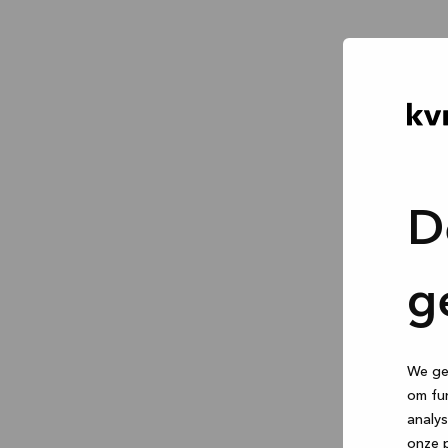
D
g
We geb
om fun
analys
onze p