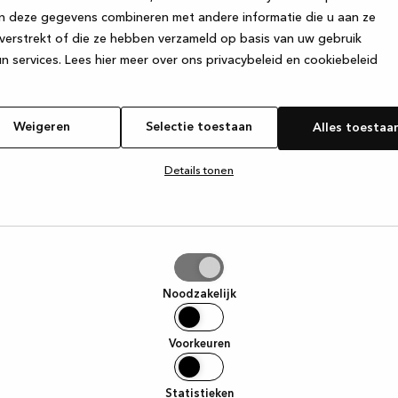
n deze gegevens combineren met andere informatie die u aan ze
verstrekt of die ze hebben verzameld op basis van uw gebruik
e exception has occurred
while loading
www.kvik.be
(see the browse
n services.
Lees hier meer over ons privacybeleid en cookiebeleid
Weigeren
Selectie toestaan
Alles toestaa
Details tonen
tie
aan
Noodzakelijk
Voorkeuren
Statistieken