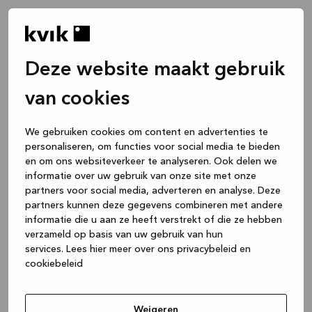
Deze website maakt gebruik
van cookies
We gebruiken cookies om content en advertenties te
personaliseren, om functies voor social media te bieden
en om ons websiteverkeer te analyseren. Ook delen we
informatie over uw gebruik van onze site met onze
partners voor social media, adverteren en analyse. Deze
partners kunnen deze gegevens combineren met andere
informatie die u aan ze heeft verstrekt of die ze hebben
verzameld op basis van uw gebruik van hun
services.
Lees hier meer over ons privacybeleid en
cookiebeleid
Application error: a client-side exception has occurred
while
loading
www.kvik.be
(see the browser console for more
Weigeren