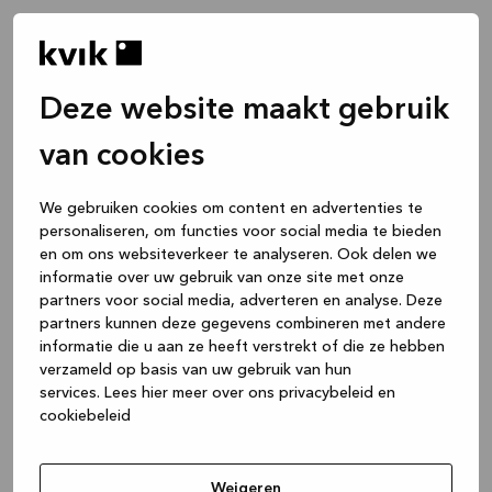
Deze website maakt gebruik
van cookies
We gebruiken cookies om content en advertenties te
personaliseren, om functies voor social media te bieden
en om ons websiteverkeer te analyseren. Ook delen we
informatie over uw gebruik van onze site met onze
partners voor social media, adverteren en analyse. Deze
partners kunnen deze gegevens combineren met andere
informatie die u aan ze heeft verstrekt of die ze hebben
verzameld op basis van uw gebruik van hun
services.
Lees hier meer over ons privacybeleid en
cookiebeleid
Application error: a client-side exception has occurred
while
loading
www.kvik.be
(see the browser console for more
Weigeren