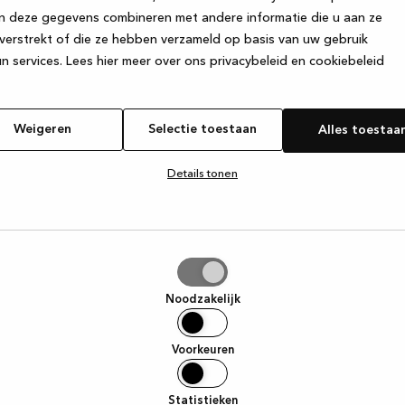
n deze gegevens combineren met andere informatie die u aan ze
verstrekt of die ze hebben verzameld op basis van uw gebruik
e exception has occurred
while loading
www.kvik.be
(see the browse
n services.
Lees hier meer over ons privacybeleid en cookiebeleid
Weigeren
Selectie toestaan
Alles toestaa
Details tonen
tie
aan
Noodzakelijk
Voorkeuren
Statistieken