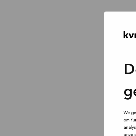
D
g
We geb
om fun
analys
onze p