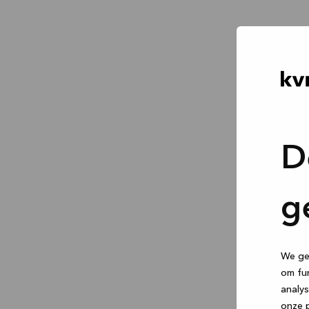
D
g
We geb
om fun
analys
onze p