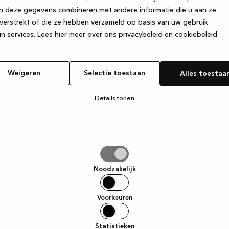
n deze gegevens combineren met andere informatie die u aan ze
verstrekt of die ze hebben verzameld op basis van uw gebruik
e exception has occurred
while loading
www.kvik.be
(see the browse
n services.
Lees hier meer over ons privacybeleid en cookiebeleid
Weigeren
Selectie toestaan
Alles toestaa
Details tonen
tie
aan
Noodzakelijk
Voorkeuren
Statistieken