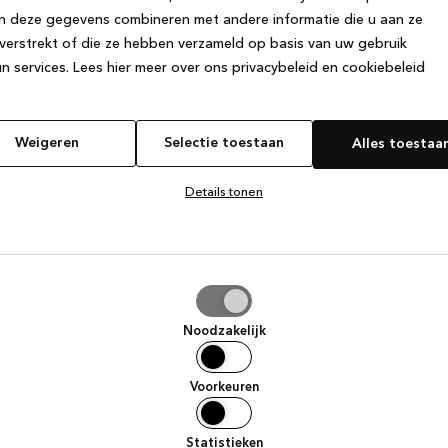
n deze gegevens combineren met andere informatie die u aan ze
verstrekt of die ze hebben verzameld op basis van uw gebruik
e exception has occurred
while loading
www.kvik.be
(see the browse
n services.
Lees hier meer over ons privacybeleid en cookiebeleid
Weigeren
Selectie toestaan
Alles toestaa
Details tonen
tie
aan
Noodzakelijk
Voorkeuren
Statistieken