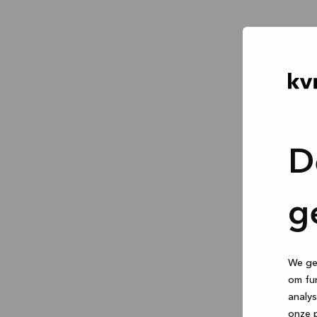
D
g
We geb
om fun
analys
onze p