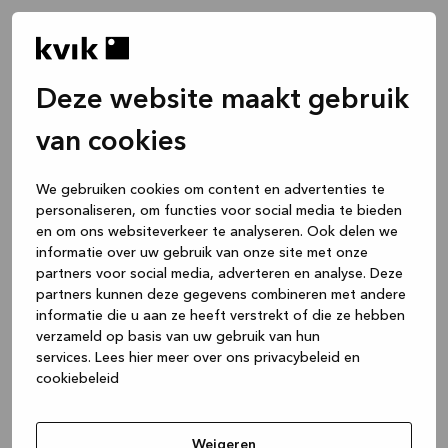
Deze website maakt gebruik
van cookies
We gebruiken cookies om content en advertenties te
personaliseren, om functies voor social media te bieden
en om ons websiteverkeer te analyseren. Ook delen we
informatie over uw gebruik van onze site met onze
partners voor social media, adverteren en analyse. Deze
partners kunnen deze gegevens combineren met andere
informatie die u aan ze heeft verstrekt of die ze hebben
verzameld op basis van uw gebruik van hun
services.
Lees hier meer over ons privacybeleid en
cookiebeleid
Application error: a client-side exception has occurred
while
loading
www.kvik.be
(see the browser console for more
Weigeren