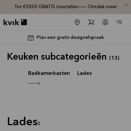
Tot €5000 GRATIS toestellen— Ontdek meer
Kvik logo
Plan een gratis designafspraak
Keuken subcategorieën
(
13
)
Badkamerkasten
Lades
Tot €5000,-
GRATIS
toestellen*
Lades
Bekijk
0
aanbieding