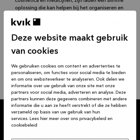
cosmetica en medicijnen, zijn laden een slimme
oplossing die kan helpen bij het organiseren en
opgeruimd houden van spullen. Of je
badkamer nu groot of klein is, badkamerladen
kunnen worden aangepast aan jouw behoeften
Deze website maakt gebruik
en je de extra opbergruimte geven die je nodig
hebt. Van het creëren van een opgeruimd en
van cookies
esthetisch aantrekkelijke uitstraling tot het
bieden van gemakkelijke toegang tot je
We gebruiken cookies om content en advertenties te
dagelijkse benodigdheden, badkamerladen zijn
personaliseren, om functies voor social media te bieden
een sleutelcomponent in het optimaliseren van
en om ons websiteverkeer te analyseren. Ook delen we
je badkameromgeving.
informatie over uw gebruik van onze site met onze
partners voor social media, adverteren en analyse. Deze
partners kunnen deze gegevens combineren met andere
informatie die u aan ze heeft verstrekt of die ze hebben
verzameld op basis van uw gebruik van hun
services.
Lees hier meer over ons privacybeleid en
cookiebeleid
Wij vinden dat een keuken kopen net zo leuk moet