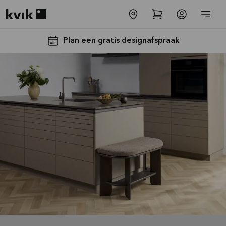
Kvik logo
Plan een gratis designafspraak
Tot €5000,-
GRATIS
toestellen*
Bekijk
aanbieding