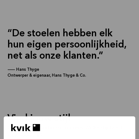
De stoelen hebben elk
hun eigen persoonlijkheid,
net als onze klanten.
—
Hans Thyge
Ontwerper & eigenaar, Hans Thyge & Co.
Vind jouw stijl
Ontdek ons assortiment keukens. Welke stijl heeft
jouw voorkeur?