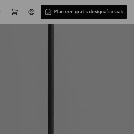
Plan een gratis designafspraak
Tot €5000,- GRATIS toestellen*
Bekijk aanbieding