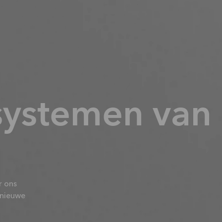
ssystemen van
r ons
 nieuwe