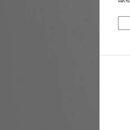
van hu
Selec
toest