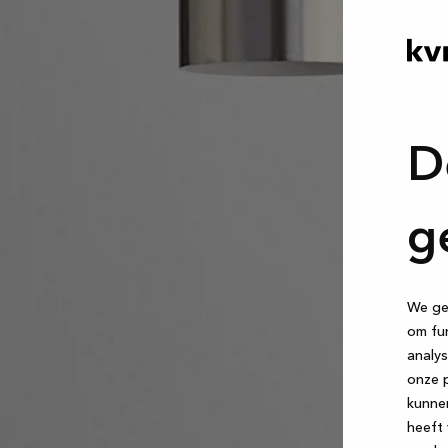
D
g
We geb
om fun
analys
onze p
kunne
heeft 