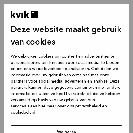
Deze website maakt gebruik
van cookies
We gebruiken cookies om content en advertenties te
personaliseren, om functies voor social media te bieden
en om ons websiteverkeer te analyseren. Ook delen we
informatie over uw gebruik van onze site met onze
partners voor social media, adverteren en analyse. Deze
partners kunnen deze gegevens combineren met andere
informatie die u aan ze heeft verstrekt of die ze hebben
verzameld op basis van uw gebruik van hun
services.
Lees hier meer over ons privacybeleid en
cookiebeleid
Application error: a client-side exception has occurred
while
loading
www.kvik.be
(see the browser console for more
Weigeren