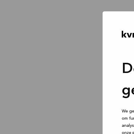
D
g
We geb
om fun
analys
onze p