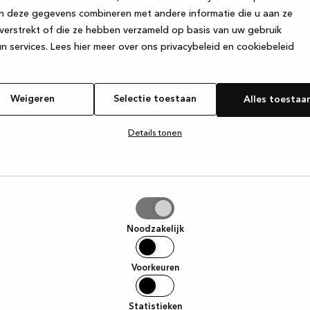
n deze gegevens combineren met andere informatie die u aan ze
verstrekt of die ze hebben verzameld op basis van uw gebruik
e exception has occurred
while loading
www.kvik.be
(see the browse
n services.
Lees hier meer over ons privacybeleid en cookiebeleid
Weigeren
Selectie toestaan
Alles toestaa
Details tonen
tie
aan
Noodzakelijk
Voorkeuren
Statistieken