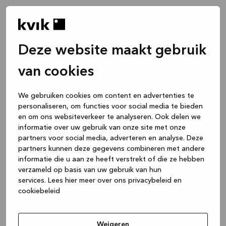
Deze website maakt gebruik
van cookies
We gebruiken cookies om content en advertenties te
personaliseren, om functies voor social media te bieden
en om ons websiteverkeer te analyseren. Ook delen we
informatie over uw gebruik van onze site met onze
partners voor social media, adverteren en analyse. Deze
partners kunnen deze gegevens combineren met andere
informatie die u aan ze heeft verstrekt of die ze hebben
verzameld op basis van uw gebruik van hun
services.
Lees hier meer over ons privacybeleid en
cookiebeleid
Application error: a client-side exception has occurred
while
loading
www.kvik.be
(see the browser console for more
Weigeren