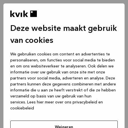
Deze website maakt gebruik
van cookies
We gebruiken cookies om content en advertenties te
personaliseren, om functies voor social media te bieden
en om ons websiteverkeer te analyseren. Ook delen we
informatie over uw gebruik van onze site met onze
partners voor social media, adverteren en analyse. Deze
partners kunnen deze gegevens combineren met andere
informatie die u aan ze heeft verstrekt of die ze hebben
verzameld op basis van uw gebruik van hun
services.
Lees hier meer over ons privacybeleid en
cookiebeleid
Application error: a client-side exception has occurred
while
loading
www.kvik.be
(see the browser console for more
Weigeren