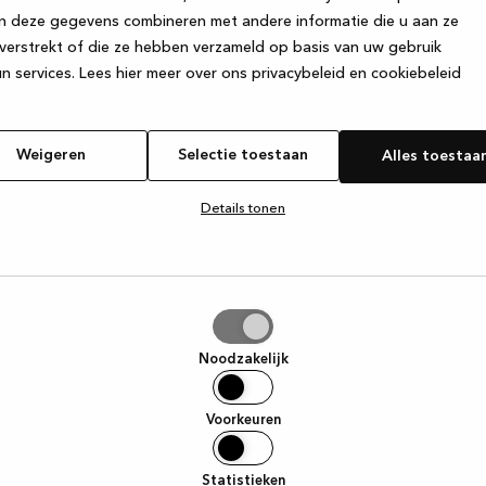
n deze gegevens combineren met andere informatie die u aan ze
verstrekt of die ze hebben verzameld op basis van uw gebruik
e exception has occurred
while loading
www.kvik.be
(see the browse
n services.
Lees hier meer over ons privacybeleid en cookiebeleid
Weigeren
Selectie toestaan
Alles toestaa
Details tonen
tie
aan
Noodzakelijk
Voorkeuren
Statistieken