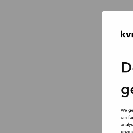
D
g
We geb
om fun
analys
onze p