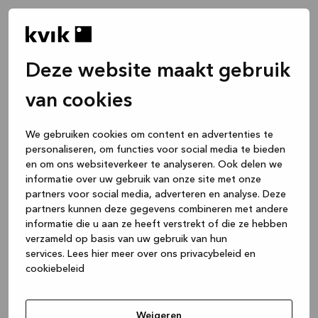
Deze website maakt gebruik
van cookies
We gebruiken cookies om content en advertenties te
personaliseren, om functies voor social media te bieden
en om ons websiteverkeer te analyseren. Ook delen we
informatie over uw gebruik van onze site met onze
partners voor social media, adverteren en analyse. Deze
partners kunnen deze gegevens combineren met andere
informatie die u aan ze heeft verstrekt of die ze hebben
verzameld op basis van uw gebruik van hun
services.
Lees hier meer over ons privacybeleid en
cookiebeleid
Application error: a client-side exception has occurred
while
loading
www.kvik.be
(see the browser console for more
Weigeren